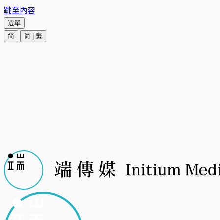
跳至內容
選單
简
简
|
繁