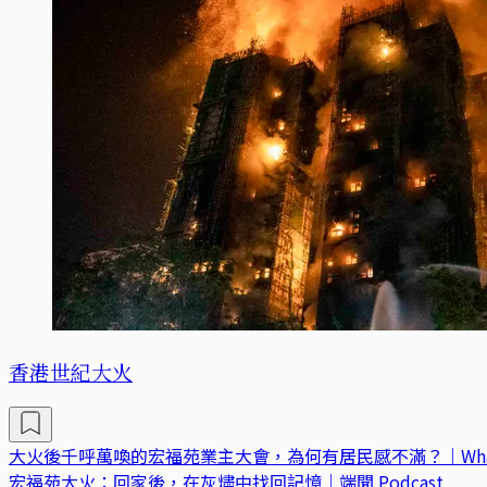
香港世紀大火
大火後千呼萬喚的宏福苑業主大會，為何有居民感不滿？｜What
宏福苑大火：回家後，在灰燼中找回記憶｜端聞 Podcast