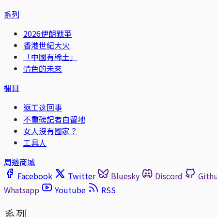
系列
2026伊朗戰爭
香港世紀大火
「中國有稀土」
情色的未來
欄目
返工这回事
不重磅記者自留地
女人沒有國家？
工具人
周邊商城
Facebook
Twitter
Bluesky
Discord
Gith
Whatsapp
Youtube
RSS
系列