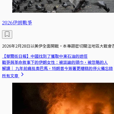
2026伊朗戰爭
2026年2月28日以美伊全面開戰。本專題密切關注地區大戰
【華爾街日報】中國找到了獲取中東石油的途徑
戰爭與革命敘事下的伊朗女性：被談論的頭巾，被忽略的人
解讀｜
九年前痛批奧巴馬，特朗普今簽署更糟糕的停火備忘錄
所有文章