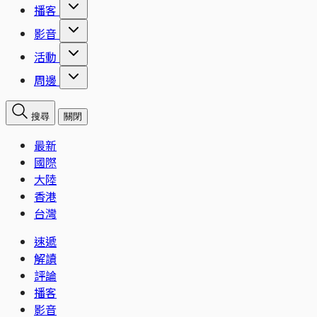
播客
影音
活動
周邊
搜尋
關閉
最新
國際
大陸
香港
台灣
速遞
解讀
評論
播客
影音