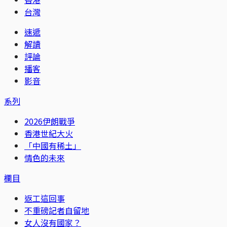
台灣
速遞
解讀
評論
播客
影音
系列
2026伊朗戰爭
香港世紀大火
「中國有稀土」
情色的未來
欄目
返工這回事
不重磅記者自留地
女人沒有國家？