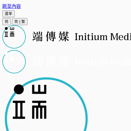
跳至內容
選單
简
简
|
繁