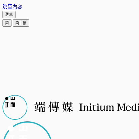
跳至內容
選單
简
简
|
繁