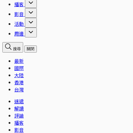
播客
影音
活動
周邊
搜尋
關閉
最新
國際
大陸
香港
台灣
速遞
解讀
評論
播客
影音