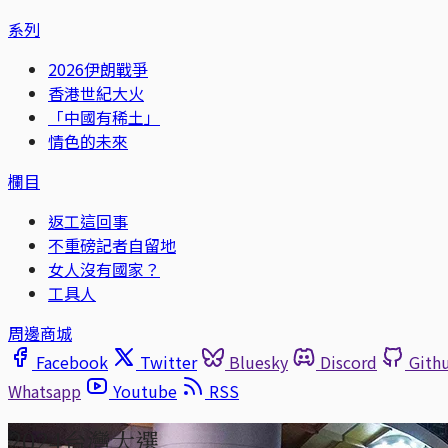
系列
2026伊朗戰爭
香港世紀大火
「中國有稀土」
情色的未來
欄目
返工這回事
不重磅記者自留地
女人沒有國家？
工具人
周邊商城
Facebook
Twitter
Bluesky
Discord
Gith
Whatsapp
Youtube
RSS
2024台灣大選