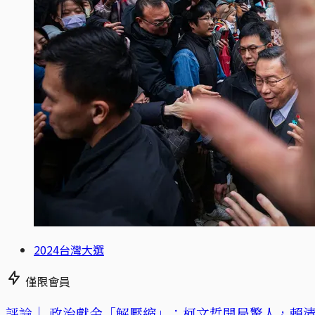
2024台灣大選
僅限會員
評論｜
政治獻金「解壓縮」：柯文哲開局驚人，賴