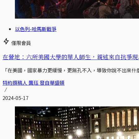
以色列-哈馬斯戰爭
僅限會員
在營地：六所美國大學的華人師生，親述來自抗爭現
「在美國，國家暴力更緩慢，更無孔不入，導致你說不出來什
特約撰稿人 龔珏 發自華盛頓
2024-05-17