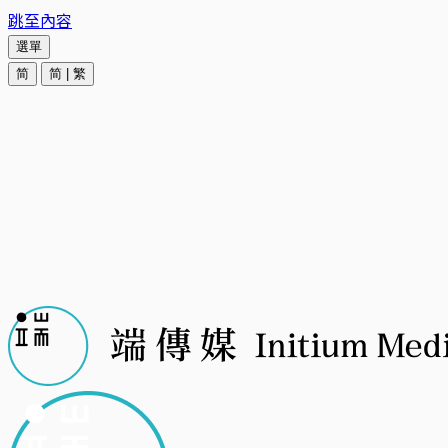
跳至內容
選單
简
简
|
繁