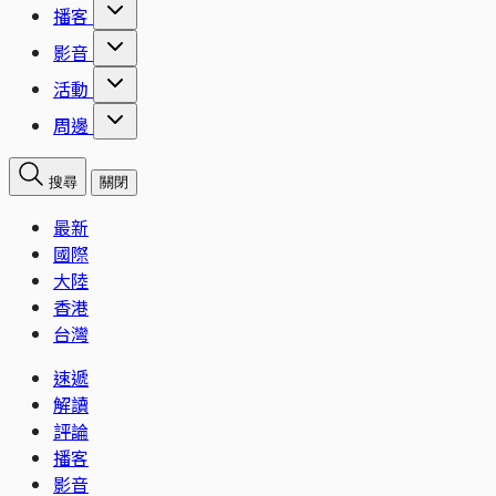
播客
影音
活動
周邊
搜尋
關閉
最新
國際
大陸
香港
台灣
速遞
解讀
評論
播客
影音