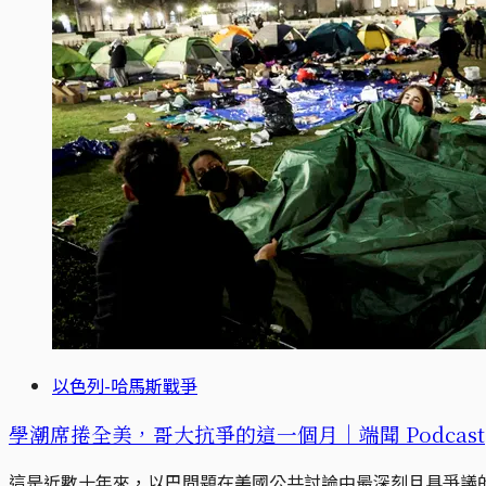
以色列-哈馬斯戰爭
學潮席捲全美，哥大抗爭的這一個月｜端聞 Podcast
這是近數十年來，以巴問題在美國公共討論中最深刻且具爭議