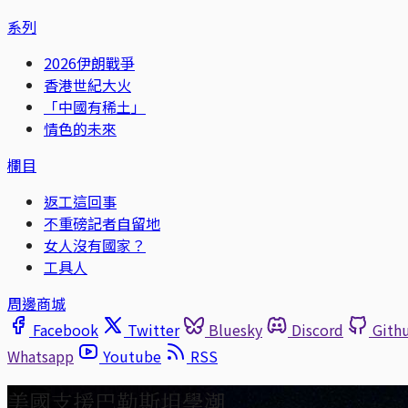
系列
2026伊朗戰爭
香港世紀大火
「中國有稀土」
情色的未來
欄目
返工這回事
不重磅記者自留地
女人沒有國家？
工具人
周邊商城
Facebook
Twitter
Bluesky
Discord
Gith
Whatsapp
Youtube
RSS
美國支援巴勒斯坦學潮