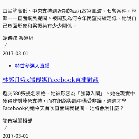
由民望高低、中央支持到近期的西九故宮風波、七警案件，林
鄭一一直面網民提問。被問及為何今年民望持續走低，她說自
己負面形象和梁振英有少少關係。
端傳媒 香港組
2017-03-01
特首參選人直播
林鄭月娥x端傳媒Facebook直播對談
遞交580張提名表格，她被形容為「強勢入閘」。她在現實中
獲得建制陣營支持，而在網絡輿論中備受非議，遲遲才學
Facebook的她今天首次直面網民提問，她將會說什麼？
端傳媒編輯部
2017-03-01