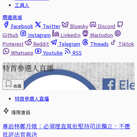
工具人
周邊商城
Facebook
Twitter
Bluesky
Discord
Github
Instagram
Linkedin
Mastodon
Pinterest
Reddit
Telegram
Threads
Tiktok
Whatsapp
Youtube
RSS
特首參選人直播
收藏
特首參選人直播
僅限會員
專訪林鄭月娥：必須理直氣壯堅持司法獨立，不應
批評法官裁決