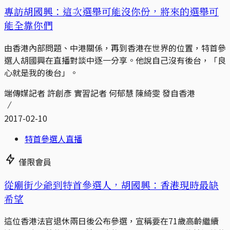
專訪胡國興：這次選舉可能沒你份，將來的選舉可
能全靠你們
由香港內部問題、中港關係，再到香港在世界的位置，特首參
選人胡國興在直播對談中逐一分享。他說自己沒有後台，「良
心就是我的後台」。
端傳媒記者 許創彥 實習記者 何郁慧 陳綺雯 發自香港
2017-02-10
特首參選人直播
僅限會員
從廟街少爺到特首參選人，胡國興：香港現時最缺
希望
這位香港法官退休兩日後公布參選，宣稱要在71歲高齡繼續