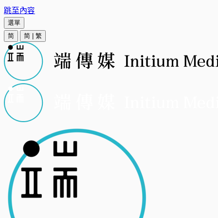
跳至內容
選單
简
简
|
繁