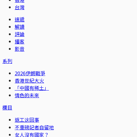
台灣
速遞
解讀
評論
播客
影音
系列
2026伊朗戰爭
香港世紀大火
「中國有稀土」
情色的未來
欄目
返工这回事
不重磅記者自留地
女人沒有國家？