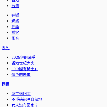
台灣
速遞
解讀
評論
播客
影音
系列
2026伊朗戰爭
香港世紀大火
「中國有稀土」
情色的未來
欄目
返工這回事
不重磅記者自留地
女人沒有國家？