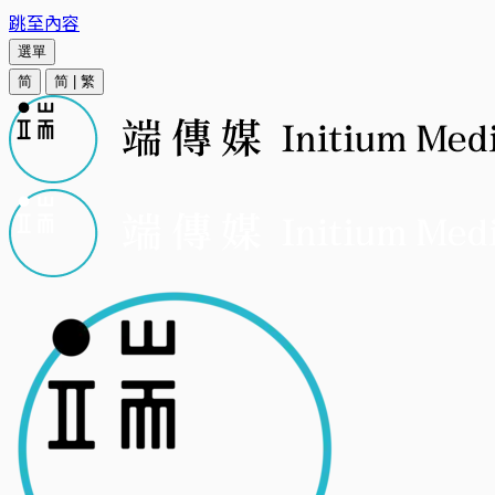
跳至內容
選單
简
简
|
繁