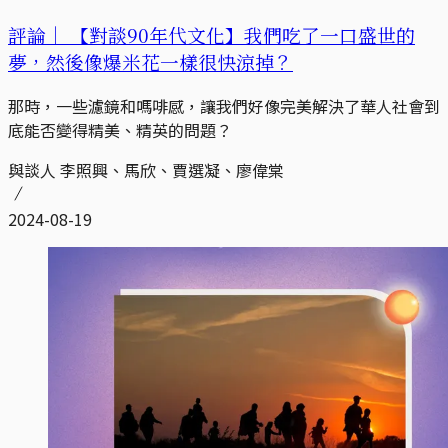
評論｜
【對談90年代文化】我們吃了一口盛世的
夢，然後像爆米花一樣很快涼掉？
那時，一些濾鏡和嗎啡感，讓我們好像完美解決了華人社會到
底能否變得精美、精英的問題？
與談人 李照興、馬欣、賈選凝、廖偉棠
2024-08-19