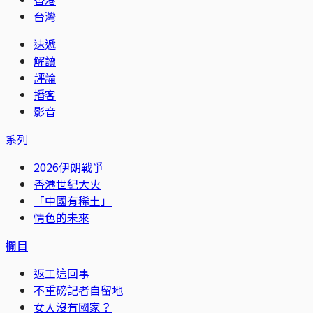
台灣
速遞
解讀
評論
播客
影音
系列
2026伊朗戰爭
香港世紀大火
「中國有稀土」
情色的未來
欄目
返工這回事
不重磅記者自留地
女人沒有國家？