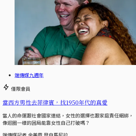
端傳媒九週年
僅限會員
當西方男性去菲律賓，找1950年代的真愛
當人的命運跟社會國家連結，女性的選擇也跟家庭責任綑綁，
像迴圈一樣的困局能靠女性自己打破嗎？
端傳媒記者 余美霞 發自馬尼拉