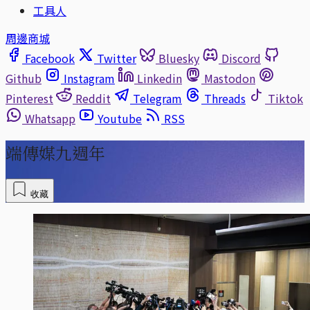
工具人
周邊商城
Facebook
Twitter
Bluesky
Discord
Github
Instagram
Linkedin
Mastodon
Pinterest
Reddit
Telegram
Threads
Tiktok
Whatsapp
Youtube
RSS
端傳媒九週年
收藏