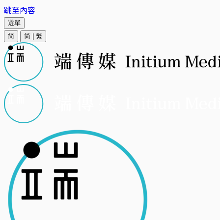
跳至內容
選單
简
简
|
繁