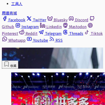
工具人
周邊商城
Facebook
Twitter
Bluesky
Discord
Github
Instagram
Linkedin
Mastodon
Pinterest
Reddit
Telegram
Threads
Tiktok
Whatsapp
Youtube
RSS
中國經濟大變局
收藏