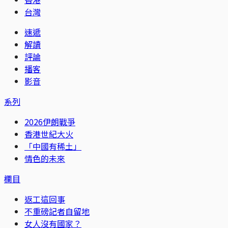
台灣
速遞
解讀
評論
播客
影音
系列
2026伊朗戰爭
香港世紀大火
「中國有稀土」
情色的未來
欄目
返工這回事
不重磅記者自留地
女人沒有國家？