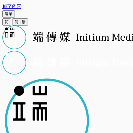
跳至內容
選單
简
简
|
繁