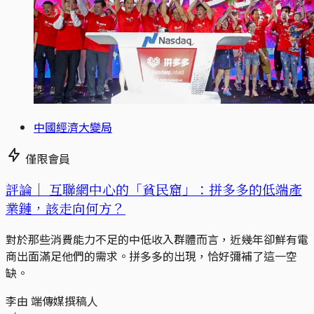
中國經濟大變局
僅限會員
評論｜
互聯網中心的「貧民窟」：拼多多的低端產
業鏈，該走向何方？
對於那些消費能力不足的中低收入群體而言，近幾年卻鮮有電
商出面滿足他們的需求。拼多多的出現，恰好彌補了這一空
缺。
李由 端傳媒撰稿人