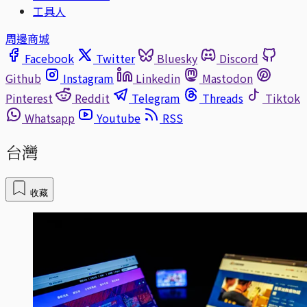
工具人
周邊商城
Facebook
Twitter
Bluesky
Discord
Github
Instagram
Linkedin
Mastodon
Pinterest
Reddit
Telegram
Threads
Tiktok
Whatsapp
Youtube
RSS
台灣
收藏