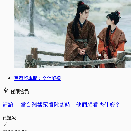
賈選凝專欄：文化凝視
僅限會員
評論｜
當台灣觀眾看陸劇時，他們想看些什麼？
賈選凝