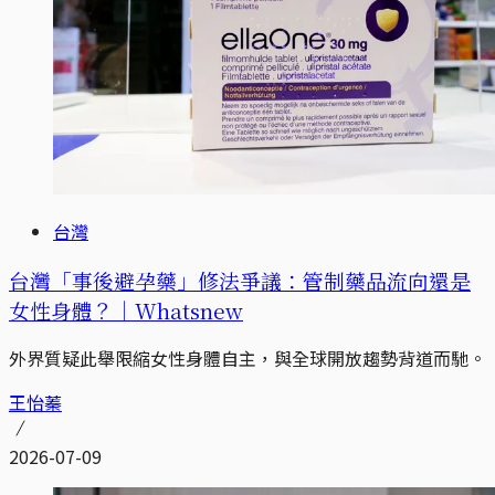
台灣
台灣「事後避孕藥」修法爭議：管制藥品流向還是
女性身體？｜Whatsnew
外界質疑此舉限縮女性身體自主，與全球開放趨勢背道而馳。
王怡蓁
2026-07-09