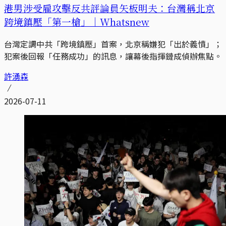
港男涉受雇攻擊反共評論員矢板明夫：台灣稱北京
跨境鎮壓「第一槍」｜Whatsnew
台灣定調中共「跨境鎮壓」首案，北京稱嫌犯「出於義憤」；
犯案後回報「任務成功」的訊息，讓幕後指揮鏈成偵辦焦點。
許湧森
2026-07-11