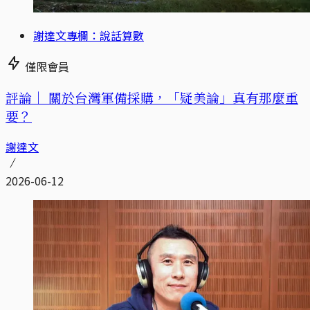
謝達文專欄：說話算數
僅限會員
評論｜
關於台灣軍備採購，「疑美論」真有那麼重
要？
謝達文
2026-06-12