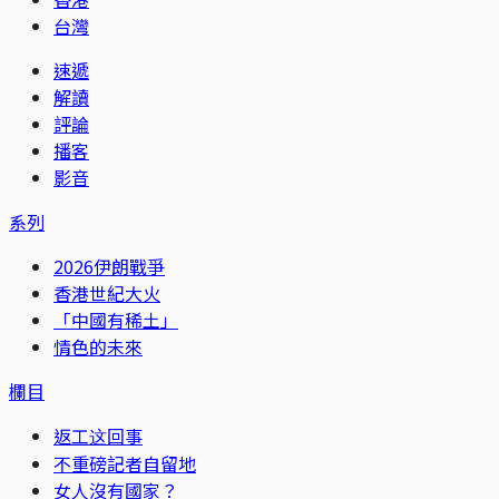
台灣
速遞
解讀
評論
播客
影音
系列
2026伊朗戰爭
香港世紀大火
「中國有稀土」
情色的未來
欄目
返工这回事
不重磅記者自留地
女人沒有國家？