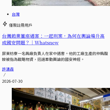
台灣
僅限註冊用戶
台灣鎢業董座遇害：一起刑案，為何在輿論場升高
成國安問題？｜Whatsnew
屏東枋寮一名鎢廠負責人在家中遇害。他的工廠生產的仲鎢酸
銨被指為戰略物資，迅速牽動輿論的國安神經。
許湧森
2026-07-30