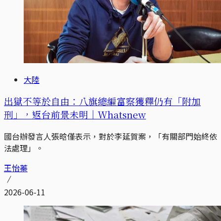
大陸
出獄不等於自由：八旗總編富察獲釋仍有「附加
刑」，返台前景未明｜Whatsnew
國台辦發言人張晗僅表示，對於李延賀案，「有關部門始終依
法處理」。
王怡蓁
2026-06-11