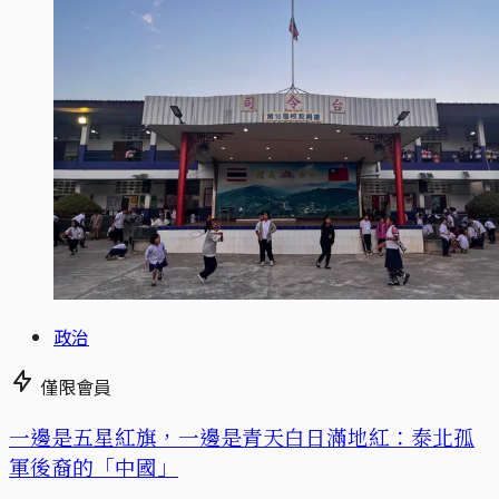
政治
僅限會員
一邊是五星紅旗，一邊是青天白日滿地紅：泰北孤
軍後裔的「中國」