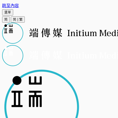
跳至內容
選單
简
简
|
繁