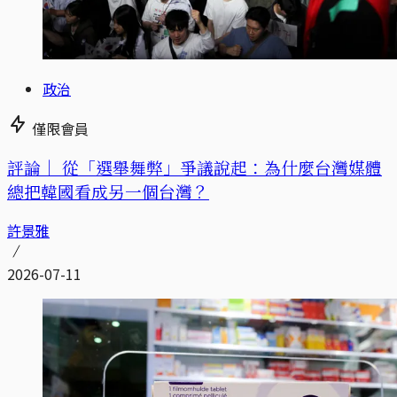
政治
僅限會員
評論｜
從「選舉舞弊」爭議說起：為什麼台灣媒體
總把韓國看成另一個台灣？
許景雅
2026-07-11