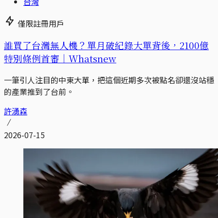
台灣
僅限註冊用戶
誰買了台灣無人機？單月破紀錄大單背後，2100億
特別條例首審｜Whatsnew
一筆引人注目的中東大單，把這個近期多次被點名卻還沒站穩
的產業推到了台前。
許湧森
2026-07-15