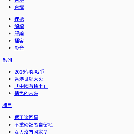
台灣
速遞
解讀
評論
播客
影音
系列
2026伊朗戰爭
香港世紀大火
「中國有稀土」
情色的未來
欄目
返工这回事
不重磅記者自留地
女人沒有國家？