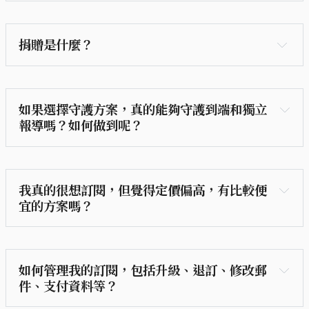
捐贈是什麼？
暢讀方案：暢行於端的報導世界，獲得完整閱讀權限
如果選擇守護方案，真的能夠守護到端和獨立
與流暢體驗，陪你在全球脈絡中獨立思考。
報導嗎？如何做到呢？
守護方案：除了擁有暢讀權限，更進一步以實際行動
支持端，守護新聞的獨立性與長期價值。
我真的很想訂閱，但覺得定價偏高，有比較便
調查報導和系列專題
宜的方案嗎？
跨地域的現場採訪
保障新聞獨立
如何管理我的訂閱，包括升級、退訂、修改郵
件、支付資料等？