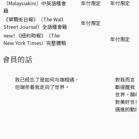
（Malaysiakini）中英語種會
年付限定
年付限定
籍
《華爾街日報》（The Wall
年付限定
Street Journal）全語種會籍
new!
《紐約時報》（The
年付限定
New York Times）完整體驗
會員的話
我已经忘了是如何与端相遇，
對我而言
但端带着我走向了世界。
斷提醒我
世界。願
對美好世
邁進的動