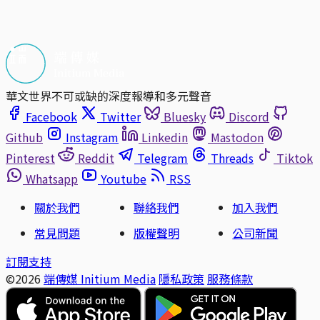
方案調整：升級至「守護方案」，或變更付款週期
免費訂閱端的電子報
（例如月付改為年付）
持續關注我們的社群與活動
帳戶設定：更新電子郵件、名稱或登入方式
華文世界不可或缺的深度報導和多元聲音
電子報設定：選擇想接收的主題與頻率
Facebook
Twitter
Bluesky
Discord
付款方式管理：更新信用卡或其他支付資訊
Github
Instagram
Linkedin
Mastodon
取消續訂：可隨時取消自動續費。已支付的訂閱款項
不會退回，但你的會員權限會維持至當期結束。
Pinterest
Reddit
Telegram
Threads
Tiktok
Whatsapp
Youtube
RSS
關於我們
聯絡我們
加入我們
常見問題
版權聲明
公司新聞
訂閱支持
©2026
端傳媒 Initium Media
隱私政策
服務條款