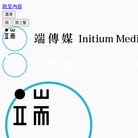
跳至內容
選單
简
简
|
繁