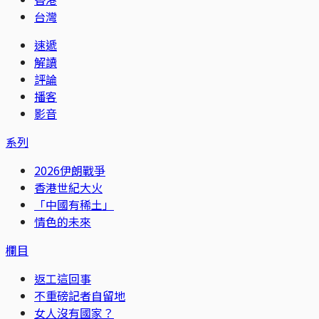
台灣
速遞
解讀
評論
播客
影音
系列
2026伊朗戰爭
香港世紀大火
「中國有稀土」
情色的未來
欄目
返工這回事
不重磅記者自留地
女人沒有國家？