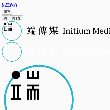
跳至內容
選單
简
简
|
繁