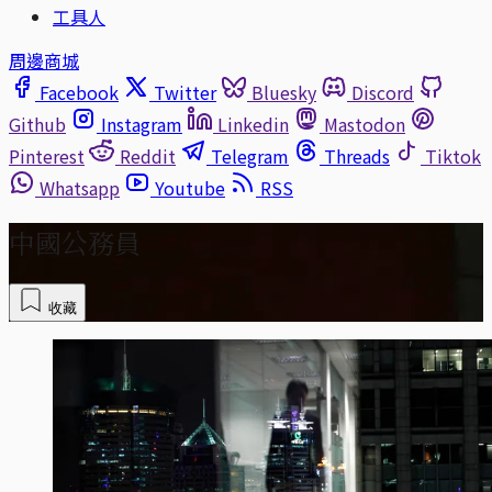
工具人
周邊商城
Facebook
Twitter
Bluesky
Discord
Github
Instagram
Linkedin
Mastodon
Pinterest
Reddit
Telegram
Threads
Tiktok
Whatsapp
Youtube
RSS
中國公務員
收藏