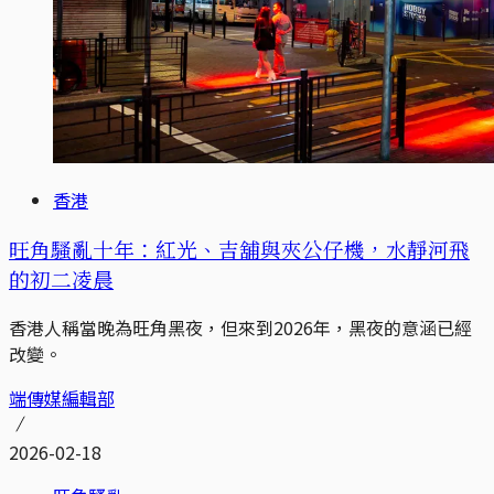
香港
旺角騷亂十年：紅光、吉舖與夾公仔機，水靜河飛
的初二凌晨
香港人稱當晚為旺角黑夜，但來到2026年，黑夜的意涵已經
改變。
端傳媒編輯部
2026-02-18