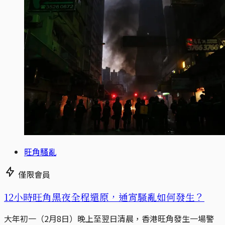
旺角騷亂
僅限會員
12小時旺角黑夜全程還原，通宵騷亂如何發生？
大年初一（2月8日）晚上至翌日清晨，香港旺角發生一場警