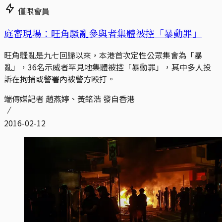
僅限會員
庭審現場：旺角騷亂參與者集體被控「暴動罪」
旺角騷亂是九七回歸以來，本港首次定性公眾集會為「暴
亂」，36名示威者罕見地集體被控「暴動罪」，其中多人投
訴在拘捕或警署內被警方毆打。
端傳媒記者 趙燕婷、黃銘浩 發自香港
2016-02-12