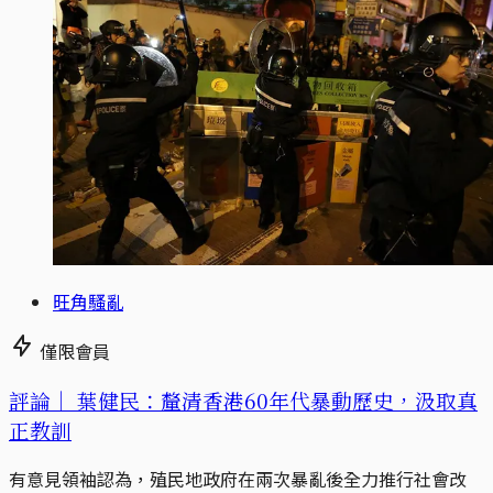
旺角騷亂
僅限會員
評論｜
葉健民：釐清香港60年代暴動歷史，汲取真
正教訓
有意見領袖認為，殖民地政府在兩次暴亂後全力推行社會改