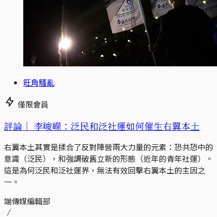
旺角騷亂
僅限會員
評論｜
李峻嶸：泛民和泛社運如何催生右翼本土
右翼本土其實是揉合了反對陣營兩大力量的元素：恐共恐中的
意識（泛民），和強調破舊立新的形態（近年的青年社運）。
這是為何泛民和泛社運界，無法有效回擊右翼本土的主因之
一。
端傳媒編輯部