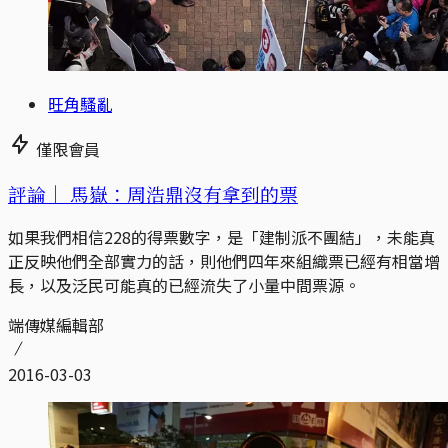
旺角騷亂
僅限會員
評論｜
馬嶽：周浩鼎沒有拿到的票
如果我們相信228的得票數字，是「建制派不團結」，未能真
正反映他們全部實力的話，則他們四年來組織票已經有相當增
長，以及泛民可能真的已經流失了小量中間票源。
端傳媒編輯部
2016-03-03