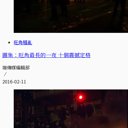
旺角騷亂
圖集：旺角最長的一夜 十個震撼定格
端傳媒編輯部
2016-02-11