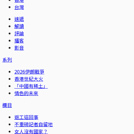
台灣
速遞
解讀
評論
播客
影音
系列
2026伊朗戰爭
香港世紀大火
「中國有稀土」
情色的未來
欄目
返工這回事
不重磅記者自留地
女人沒有國家？