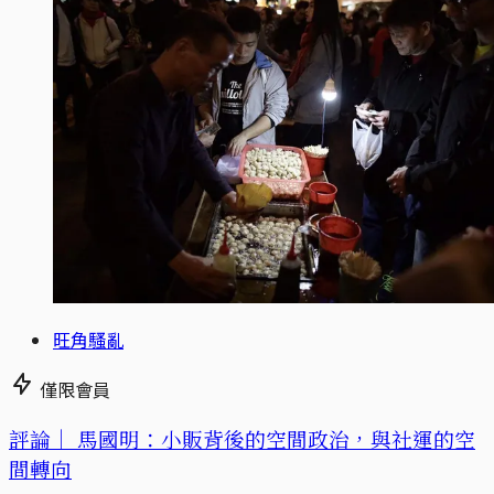
旺角騷亂
僅限會員
評論｜
馬國明：小販背後的空間政治，與社運的空
間轉向