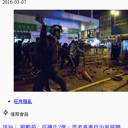
2016-03-07
旺角騷亂
僅限會員
評論｜
劉勵超：從攝氏2度，思考香港政治氣候變