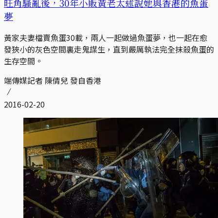
旺角騷亂後，30年小販黃老太述說她與香港的魚蛋
夢
黃家夫妻檔賣魚蛋30載，兩人一起做過魚蛋夢，也一起在愈
發狹小的灰色空間裏走鬼謀生，直到嚴厲執法完全抹殺魚蛋的
生存空間。
端傳媒記者 陳倩兒 發自香港
2016-02-20