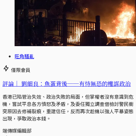
旺角騷亂
僅限會員
評論｜
劉細良：魚蛋背後──有恃無恐的權謀政治
香港已陷管治失效、政治失敗的局面，但掌權者沒有意識到危
機，嘗試平息各方憤怒及矛盾，及委任獨立調查借檢討警民衝
突原因去修補裂痕，重建信任，反而再次趁機以強人平暴姿態
出現，爭取政治本錢。
端傳媒編輯部