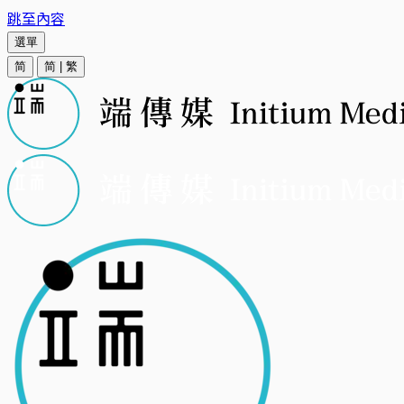
跳至內容
選單
简
简
|
繁