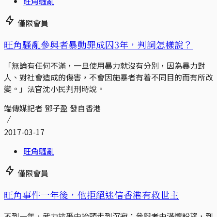
旺角騷亂
僅限會員
旺角騷亂參與者暴動罪成囚3年，判詞怎樣說？
「無論有任何不滿，一旦使用暴力就沒有分別，因為暴力對
人、對社會造成的傷害，不會因施暴者有着不同目的而有所改
變。」法官沈小民判刑時說。
端傳媒記者 鄧子盈 發自香港
2017-03-17
旺角騷亂
僅限會員
旺角事件一年後，他拒絕迷信香港有救世主
不到一年，武力抗爭由抬頭走到沉寂；參與者由滿懷盼望，到