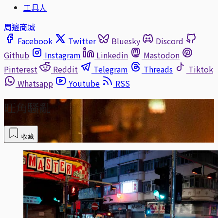
工具人
周邊商城
Facebook
Twitter
Bluesky
Discord
Github
Instagram
Linkedin
Mastodon
Pinterest
Reddit
Telegram
Threads
Tiktok
Whatsapp
Youtube
RSS
旺角騷亂
收藏