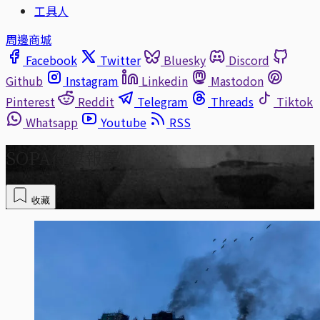
工具人
周邊商城
Facebook
Twitter
Bluesky
Discord
Github
Instagram
Linkedin
Mastodon
Pinterest
Reddit
Telegram
Threads
Tiktok
Whatsapp
Youtube
RSS
SOPA得獎報導
收藏