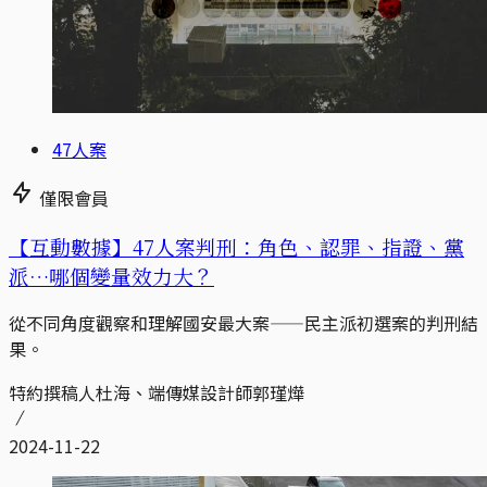
47人案
僅限會員
【互動數據】47人案判刑：角色、認罪、指證、黨
派…哪個變量效力大？
從不同角度觀察和理解國安最大案——民主派初選案的判刑結
果。
特約撰稿人杜海、端傳媒設計師郭瑾燁
2024-11-22