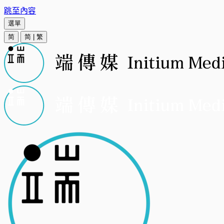
跳至內容
選單
简
简
|
繁