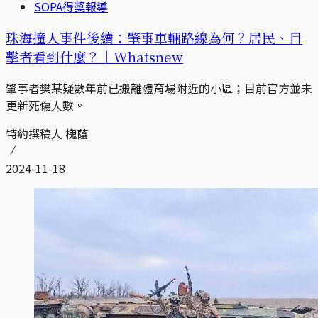
SOPA得獎報導
珠海撞人事件後續：肇事車輛路線為何？居民、目
擊者看到什麼？｜Whatsnew
肇事者樊某疑數年前已搬離體育場附近的小區；目前官方並未
更新死傷人數。
特約撰稿人 槐蔭
2024-11-18