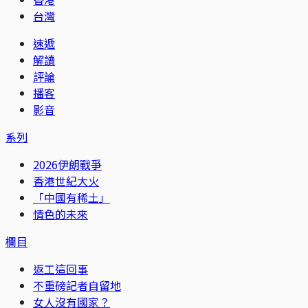
台灣
速遞
解讀
評論
播客
影音
系列
2026伊朗戰爭
香港世紀大火
「中國有稀土」
情色的未來
欄目
返工這回事
不重磅記者自留地
女人沒有國家？