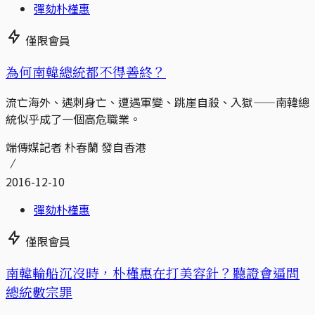
彈劾朴槿惠
僅限會員
為何南韓總統都不得善終？
流亡海外、遇刺身亡、遭遇軍變、跳崖自殺、入獄——南韓總
統似乎成了一個高危職業。
端傳媒記者 朴春蘭 發自香港
2016-12-10
彈劾朴槿惠
僅限會員
南韓輪船沉沒時，朴槿惠在打美容針？聽證會逼問
總統數宗罪