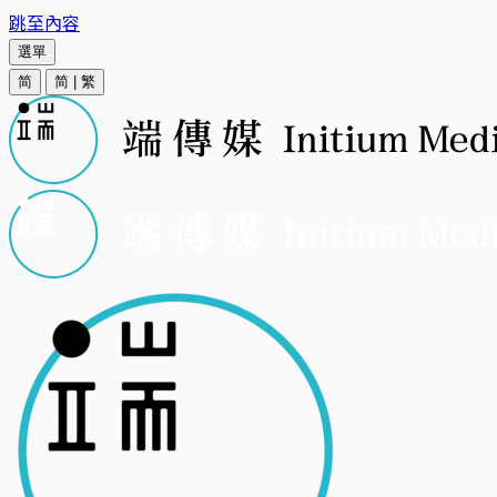
跳至內容
選單
简
简
|
繁