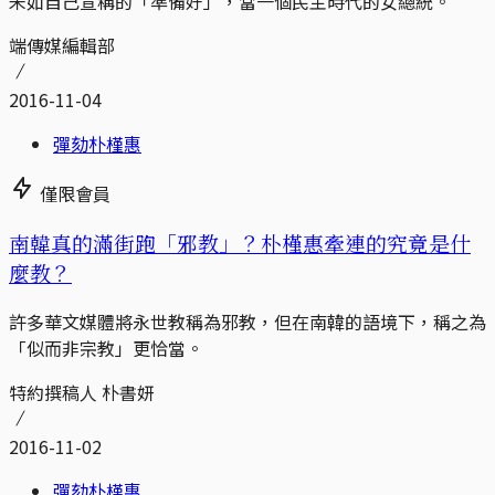
未如自己宣稱的「準備好」，當一個民主時代的女總統。
端傳媒編輯部
2016-11-04
彈劾朴槿惠
僅限會員
南韓真的滿街跑「邪教」？朴槿惠牽連的究竟是什
麼教？
許多華文媒體將永世教稱為邪教，但在南韓的語境下，稱之為
「似而非宗教」更恰當。
特約撰稿人 朴書妍
2016-11-02
彈劾朴槿惠