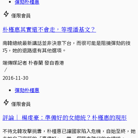
彈劾朴槿惠
僅限會員
朴槿惠其實還不會走，等埋潘基文？
南韓總統最新講話並非決意下台，而很可能是阻撓彈劾的技
巧，她的退路還有其他選項。
端傳媒記者 朴春蘭 發自香港
2016-11-30
彈劾朴槿惠
僅限會員
評論｜
楊虔豪：準備好的女總統？朴槿惠的現形
不待北韓攻擊挑釁，朴槿惠已讓國家陷入危機，自始至終，她