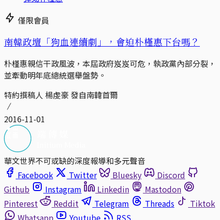
僅限會員
南韓政壇「狗血連續劇」，會迫朴槿惠下台嗎？
朴槿惠親信干政風波，本屆政府岌岌可危，執政黨內部分裂，
並牽動明年底總統選舉盤勢。
特約撰稿人 楊虔豪 發自南韓首爾
2016-11-01
華文世界不可或缺的深度報導和多元聲音
Facebook
Twitter
Bluesky
Discord
Github
Instagram
Linkedin
Mastodon
Pinterest
Reddit
Telegram
Threads
Tiktok
Whatsapp
Youtube
RSS