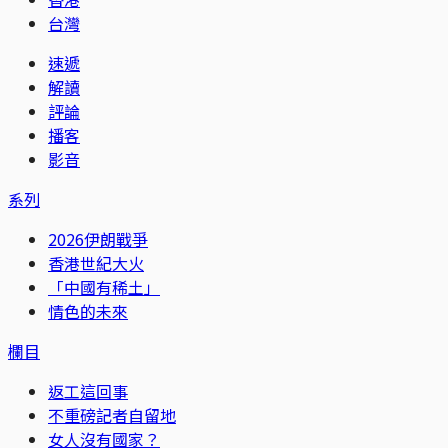
台灣
速遞
解讀
評論
播客
影音
系列
2026伊朗戰爭
香港世紀大火
「中國有稀土」
情色的未來
欄目
返工這回事
不重磅記者自留地
女人沒有國家？