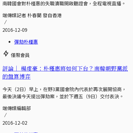
南韓國會對朴槿惠的失職瀆職開啟聽證會，全程電視直播。
端傳媒記者 朴春蘭 發自香港
2016-12-09
彈劾朴槿惠
僅限會員
評論｜
楊虔豪：朴槿惠將如何下台？南韓朝野黨派
的盤算博弈
今天（2日）早上，在野3黨國會院內代表於再次展開協商，
最後決議今天提出彈劾案，並於下週五（9日）交付表決。
端傳媒編輯部
2016-12-02