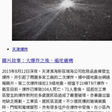
天津爆炸
圖片故事：大爆炸之後，遍地瘡痍
2015年8月12日深夜，天津濱海新區瑞海公司危險品倉庫發生
爆炸，并引起了周圍多家工廠的二次爆炸。據中國地震台網速
報顯示，第二次爆炸接近2.9級地震，相當于21噸TNT爆炸。
截至目前，爆炸已導致104人死亡，71人重傷。 這起在工業
區發生的爆炸對附近多處居民區造成了嚴重破壞，亦暴露出當
地缺乏規劃，工業區、居民區混建。不少居民樓的玻璃被震
碎，門框和電梯變形，亦有很多住戶在爆炸中受傷。在小區內