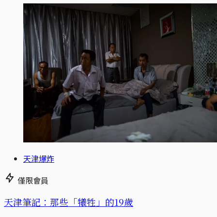
天津爆炸
僅限會員
天津筆記：那些「犧牲」的19歲