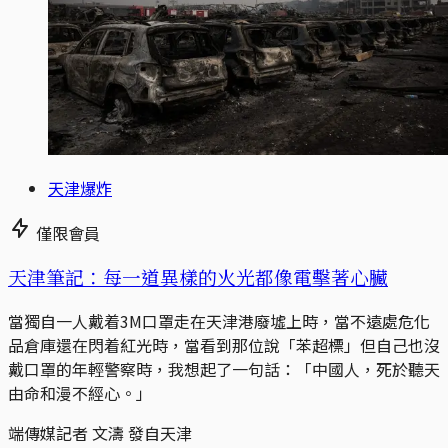
天津爆炸
僅限會員
天津筆記：每一道異樣的火光都像電擊著心臟
當獨自一人戴着3M口罩走在天津港廢墟上時，當不遠處危化
品倉庫還在閃着紅光時，當看到那位說「苯超標」但自己也沒
戴口罩的年輕警察時，我想起了一句話：「中國人，死於聽天
由命和漫不經心。」
端傳媒記者 文濤 發自天津