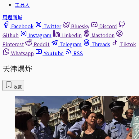
工具人
周邊商城
Facebook
Twitter
Bluesky
Discord
Github
Instagram
Linkedin
Mastodon
Pinterest
Reddit
Telegram
Threads
Tiktok
Whatsapp
Youtube
RSS
天津爆炸
收藏