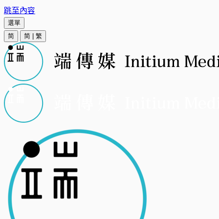
跳至內容
選單
简
简
|
繁