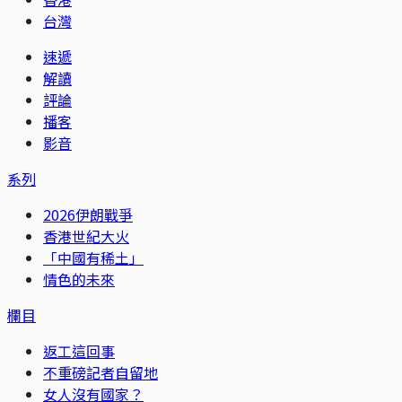
台灣
速遞
解讀
評論
播客
影音
系列
2026伊朗戰爭
香港世紀大火
「中國有稀土」
情色的未來
欄目
返工這回事
不重磅記者自留地
女人沒有國家？