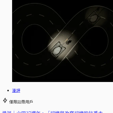
漫評
僅限註冊用戶
漫評｜六四37週年，「記憶與改寫記憶的抗爭未