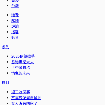
台灣
速遞
解讀
評論
播客
影音
系列
2026伊朗戰爭
香港世紀大火
「中國有稀土」
情色的未來
欄目
返工这回事
不重磅記者自留地
女人沒有國家？