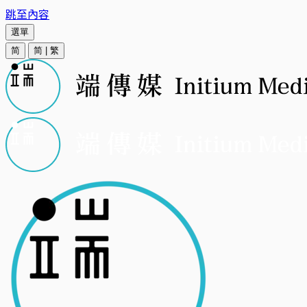
跳至內容
選單
简
简
|
繁