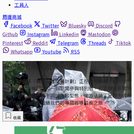
工具人
周邊商城
Facebook
Twitter
Bluesky
Discord
Github
Instagram
Linkedin
Mastodon
Pinterest
Reddit
Telegram
Threads
Tiktok
Whatsapp
Youtube
RSS
專題記者成長計劃
第四期端傳媒「專題記者成長計劃」正在接受申請，這一次，
我們推出三個專題組和一個新聞參與特別組，包括調查新聞、
專題特寫、繪畫三種不同的內容型態，從方法論、呈現方式和
選題思路多個層面繼續我們的專題報導成長之旅。
收藏