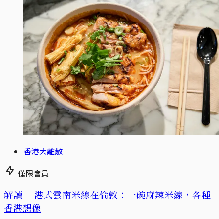
香港大離散
僅限會員
解讀｜
港式雲南米線在倫敦：一碗麻辣米線，各種
香港想像