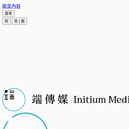
跳至內容
選單
简
简
|
繁