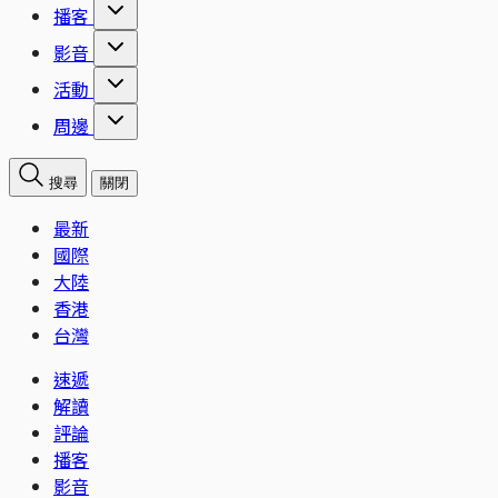
播客
影音
活動
周邊
搜尋
關閉
最新
國際
大陸
香港
台灣
速遞
解讀
評論
播客
影音