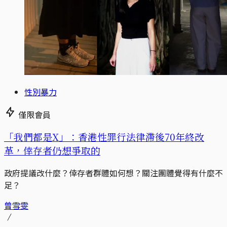
性別暴力
僅限會員
「我們都是X」：香港性罪行法律滯後70年終改
革，倖存者仍想爭取的
政府提議改什麼？倖存者群體如何想？關注團體覺得有什麼不
足？
曾雪雯