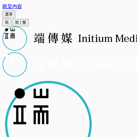
跳至內容
選單
简
简
|
繁