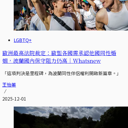
LGBTQ+
歐洲最高法院裁定：歐盟各國需承認他國同性婚
姻，波蘭國內保守阻力仍高｜Whatsnew
「這項判決是里程碑，為波蘭同性伴侶權利開啟新篇章。」
王怡蓁
2025-12-01