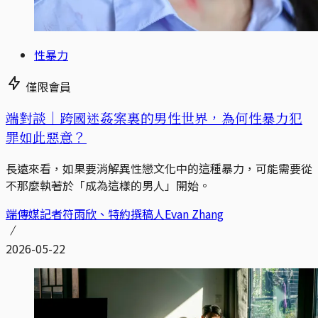
性暴力
僅限會員
端對談｜跨國迷姦案裏的男性世界，為何性暴力犯
罪如此惡意？
長遠來看，如果要消解異性戀文化中的這種暴力，可能需要從
不那麼執著於「成為這樣的男人」開始。
端傳媒記者符雨欣、特約撰稿人Evan Zhang
2026-05-22