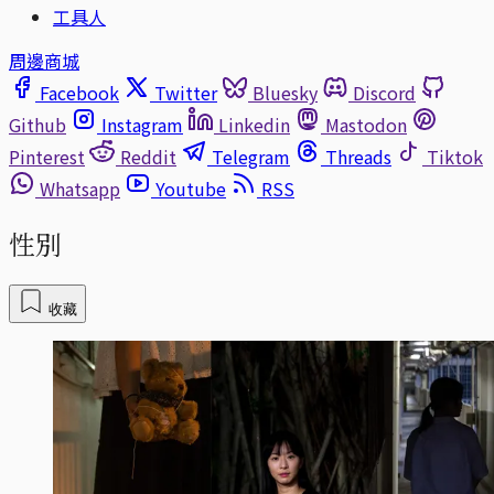
工具人
周邊商城
Facebook
Twitter
Bluesky
Discord
Github
Instagram
Linkedin
Mastodon
Pinterest
Reddit
Telegram
Threads
Tiktok
Whatsapp
Youtube
RSS
性別
收藏