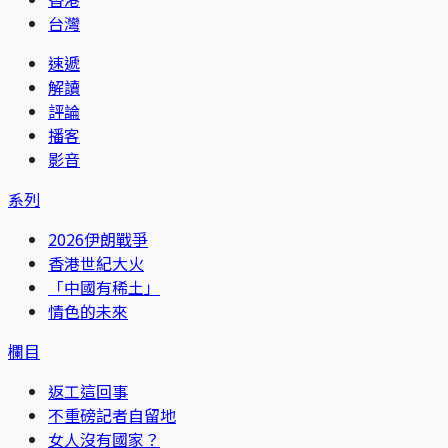
台灣
速遞
解讀
評論
播客
影音
系列
2026伊朗戰爭
香港世紀大火
「中國有稀土」
情色的未來
欄目
返工這回事
不重磅記者自留地
女人沒有國家？