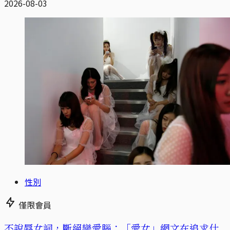
2026-08-03
性別
僅限會員
不說辱女詞，斷絕戀愛腦：「愛女」網文在追求什