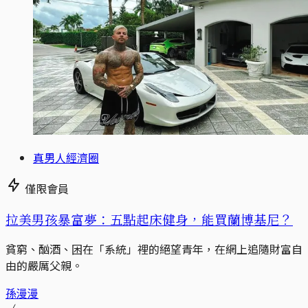
真男人經濟圈
僅限會員
拉美男孩暴富夢：五點起床健身，能買蘭博基尼？
貧窮、酗酒、困在「系統」裡的絕望青年，在網上追隨財富自
由的嚴厲父親。
孫漫漫