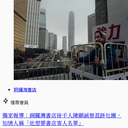
銅鑼灣書店
僅限會員
獨家報導：銅鑼灣書店接手人陳顯誠曾混跡社團，
知情人稱「他想要書店客人名單」