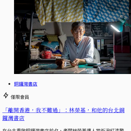
銅鑼灣書店
僅限會員
「離開香港，我不難過」：林榮基，和他的台北銅
鑼灣書店
在台北重啟銅鑼灣書店前夕，老闆林榮基遭人當街潑紅漆警