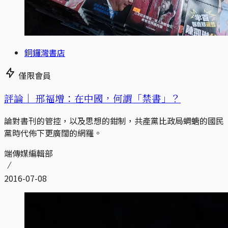
銅鑼灣書店
僅限會員
評論｜
邢福增：在中國，何謂「禁書」？
論對書刊的管控，以及思想的鉗制，共產黨比政局蜩螗的國民
黨時代佈下更廣闊的網羅。
端傳媒編輯部
2016-07-08