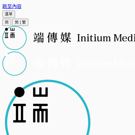
跳至內容
選單
简
简
|
繁