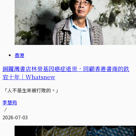
香港
銅鑼灣書店林榮基因癌症逝世，回顧香港書商的跌
宕十年｜Whatsnew
「人不是生來被打敗的。」
李慧筠
2026-07-03