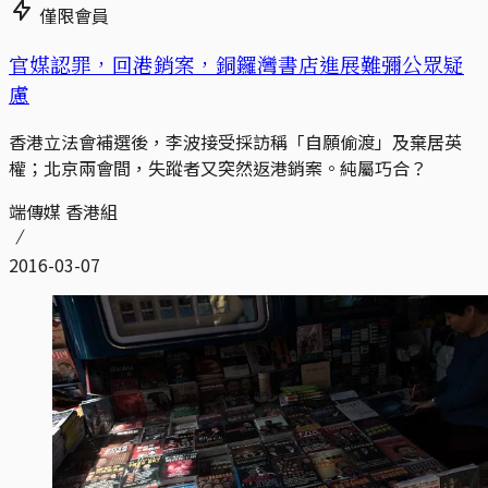
僅限會員
官媒認罪，回港銷案，銅鑼灣書店進展難彌公眾疑
慮
香港立法會補選後，李波接受採訪稱「自願偷渡」及棄居英
權；北京兩會間，失蹤者又突然返港銷案。純屬巧合？
端傳媒 香港組
2016-03-07