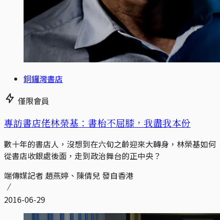
銅鑼灣書店
僅限會員
專訪書店佬林榮基：書枱不屈膝，我盡我本份
數十年的書店人，沒想到在六旬之齡迎來大轉身，林榮基如何
從書店收銀處後面，走到政治舞台的正中央？
端傳媒記者 趙燕婷、陳倩兒 發自香港
2016-06-29