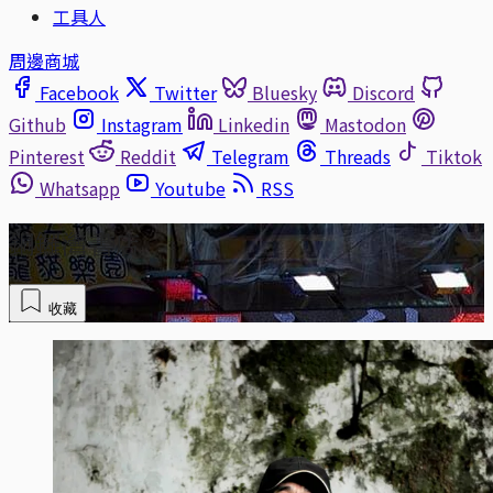
工具人
周邊商城
Facebook
Twitter
Bluesky
Discord
Github
Instagram
Linkedin
Mastodon
Pinterest
Reddit
Telegram
Threads
Tiktok
Whatsapp
Youtube
RSS
銅鑼灣書店
收藏