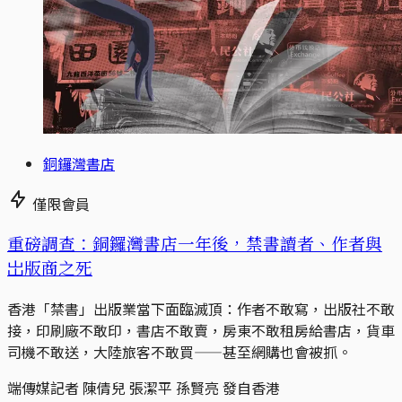
銅鑼灣書店
僅限會員
重磅調查：銅鑼灣書店一年後，禁書讀者、作者與
岀版商之死
香港「禁書」出版業當下面臨滅頂：作者不敢寫，出版社不敢
接，印刷廠不敢印，書店不敢賣，房東不敢租房給書店，貨車
司機不敢送，大陸旅客不敢買——甚至網購也會被抓。
端傳媒記者 陳倩兒 張潔平 孫賢亮 發自香港