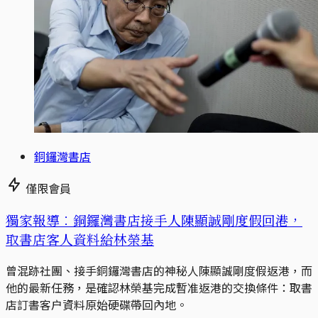
銅鑼灣書店
僅限會員
獨家報導︰銅鑼灣書店接手人陳顯誠剛度假回港，
取書店客人資料給林榮基
曾混跡社團、接手銅鑼灣書店的神秘人陳顯誠剛度假返港，而
他的最新任務，是確認林榮基完成暫准返港的交換條件：取書
店訂書客户資料原始硬碟帶回內地。