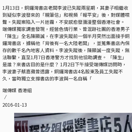
1月13日，銅鑼灣書店老闆李波已失蹤兩星期，其妻子相繼收
到疑似李波發來的「親筆信」和視頻「報平安」後，對媒體噤
聲。失蹤案陷入一片迷霧，不安感愈發瀰漫整個香港社會。
端傳媒獨家調查發現，經營色情行業、曾混跡社團的香港男子
「陳生」全名陳顯誠，在李波失蹤前一個半月突然出面接手銅
鑼灣書店，據稱他「背後有一名大陸老闆」，並蒐集書店內保
存的數千名內地客人資料。李波失蹤後，陳顯誠一度失蹤，無
法聯繫，直至1月7日香港警方才找到他協助調查。 「陳生」
是誰？來書店目的是什麼？ 1月2日下午接受端傳媒訪問時，
李波妻子蔡嘉蘋曾透露，銅鑼灣書店4名股東及員工失蹤不
久，當時獨立支撐書店的李波與一名自稱「
端傳媒 香港組
2016-01-13