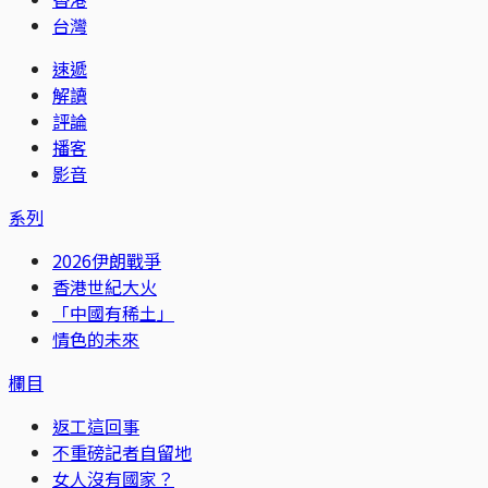
台灣
速遞
解讀
評論
播客
影音
系列
2026伊朗戰爭
香港世紀大火
「中國有稀土」
情色的未來
欄目
返工這回事
不重磅記者自留地
女人沒有國家？