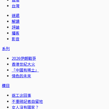
台灣
速遞
解讀
評論
播客
影音
系列
2026伊朗戰爭
香港世紀大火
「中國有稀土」
情色的未來
欄目
返工这回事
不重磅記者自留地
女人沒有國家？