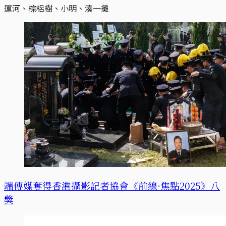
運河、棕梠樹、小明、湊一攤
端傳媒奪得香港攝影記者協會《前線·焦點2025》八
獎