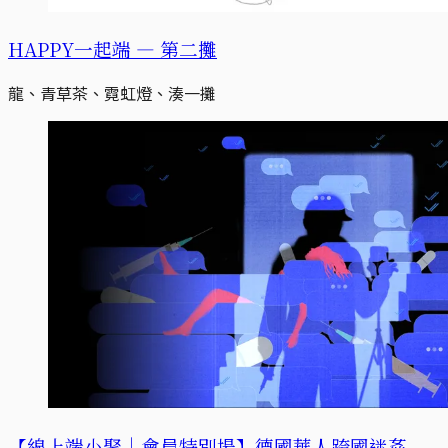
HAPPY一起端 — 第二攤
龍、青草茶、霓虹燈、湊一攤
【線上端小聚｜會員特別場】德國華人跨國迷姦