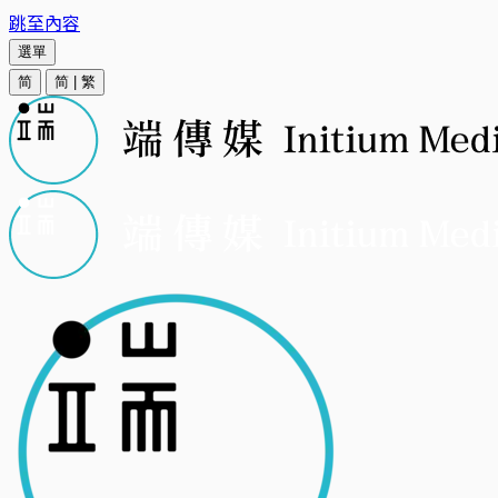
跳至內容
選單
简
简
|
繁