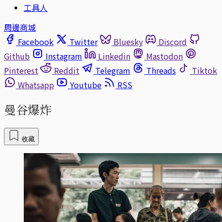
工具人
周邊商城
Facebook
Twitter
Bluesky
Discord
Github
Instagram
Linkedin
Mastodon
Pinterest
Reddit
Telegram
Threads
Tiktok
Whatsapp
Youtube
RSS
曼谷爆炸
收藏