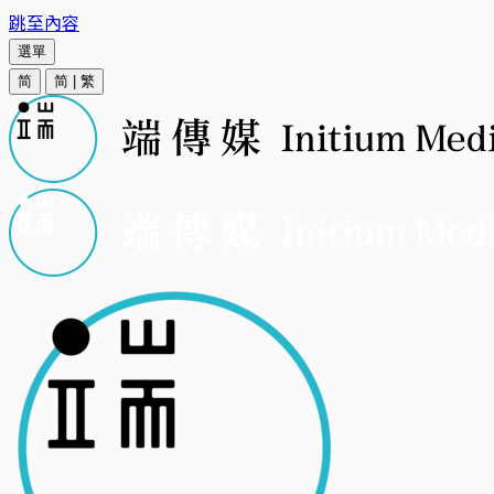
跳至內容
選單
简
简
|
繁