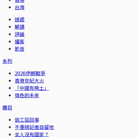
台灣
速遞
解讀
評論
播客
影音
系列
2026伊朗戰爭
香港世紀大火
「中國有稀土」
情色的未來
欄目
返工這回事
不重磅記者自留地
女人沒有國家？