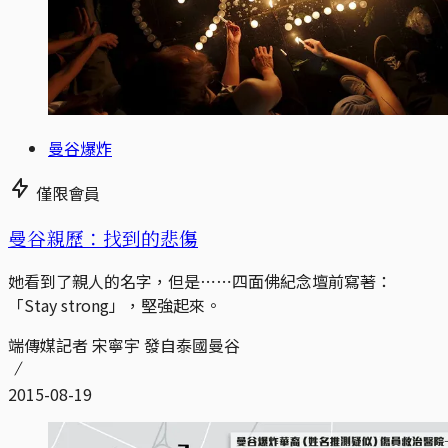
曼谷爆炸
僅限會員
曼谷親歷：找到的悲傷
她看到了親人的名字，但是⋯⋯四面佛紀念壇前寫著：
「Stay strong」，堅強起來。
端傳媒記者 宋寧宇 發自泰國曼谷
2015-08-19