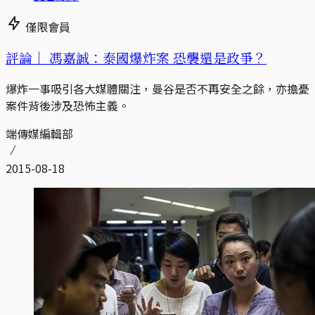
僅限會員
評論｜
馮嘉誠：泰國爆炸案 恐襲還是政爭？
爆炸一事吸引各大媒體關注，曼谷是否不再安全之餘，亦擔憂
案件背後涉及恐怖主義。
端傳媒編輯部
2015-08-18