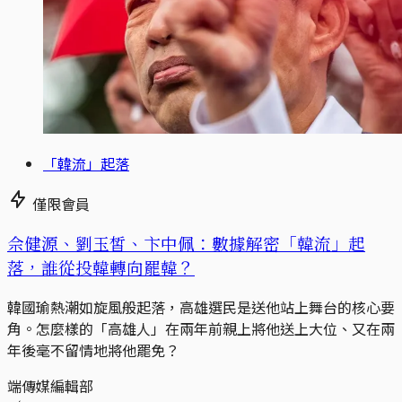
「韓流」起落
僅限會員
佘健源、劉玉皙、卞中佩：數據解密「韓流」起
落，誰從投韓轉向罷韓？
韓國瑜熱潮如旋風般起落，高雄選民是送他站上舞台的核心要
角。怎麼樣的「高雄人」在兩年前親上將他送上大位、又在兩
年後毫不留情地將他罷免？
端傳媒編輯部