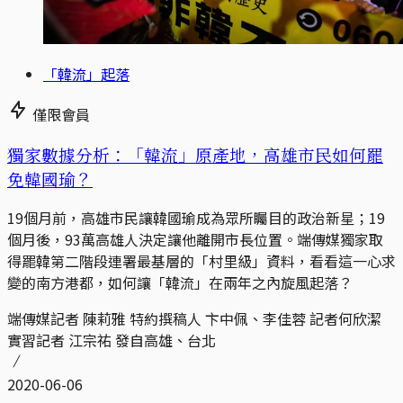
「韓流」起落
僅限會員
獨家數據分析：「韓流」原產地，高雄市民如何罷
免韓國瑜？
19個月前，高雄市民讓韓國瑜成為眾所矚目的政治新星；19
個月後，93萬高雄人決定讓他離開市長位置。端傳媒獨家取
得罷韓第二階段連署最基層的「村里級」資料，看看這一心求
變的南方港都，如何讓「韓流」在兩年之內旋風起落？
端傳媒記者 陳莉雅 特約撰稿人 卞中佩、李佳蓉 記者何欣潔
實習記者 江宗祐 發自高雄、台北
2020-06-06