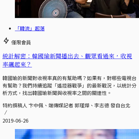
「韓流」起落
僅限會員
統計解密：韓國瑜新聞播出去、觀眾看過來，收視
率飆起來？
韓國瑜的新聞對收視率真的有幫助嗎？如果有，對哪些電視台
有幫助？我們持續追蹤「遙控器戰爭」的最新戰況，以統計分
析方式，找出韓國瑜新聞與收視率之間的關連性。
特約撰稿人 卞中佩、端傳媒記者 郭瑾燁、李志德 發自台北
2019-06-26