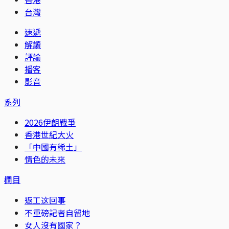
台灣
速遞
解讀
評論
播客
影音
系列
2026伊朗戰爭
香港世紀大火
「中國有稀土」
情色的未來
欄目
返工这回事
不重磅記者自留地
女人沒有國家？