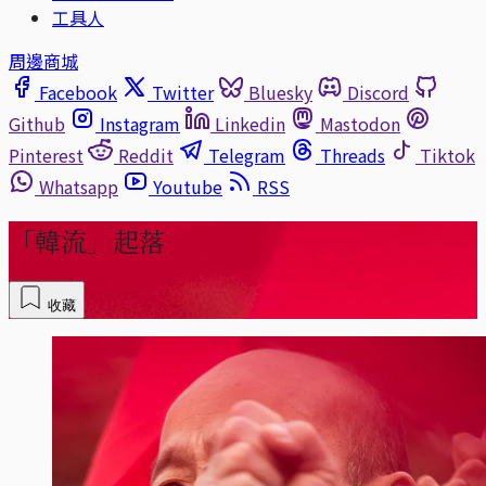
工具人
周邊商城
Facebook
Twitter
Bluesky
Discord
Github
Instagram
Linkedin
Mastodon
Pinterest
Reddit
Telegram
Threads
Tiktok
Whatsapp
Youtube
RSS
「韓流」起落
收藏