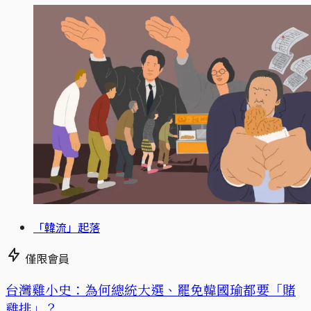
「韓流」起落
僅限會員
台灣雞小史：為何總統大選、罷免韓國瑜都要「賭
雞排」？