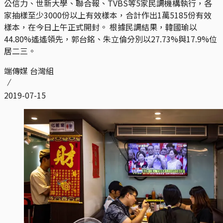
公信力、世新大學、聯合報、TVBS等5家民調機構執行，各
家抽樣至少3000份以上有效樣本，合計作出1萬5185份有效
樣本，在今日上午正式開封。 根據民調結果，韓國瑜以
44.80%遙遙領先，郭台銘、朱立倫分別以27.73%與17.9%位
居二三。
端傳媒 台灣組
2019-07-15