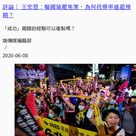
評論｜
王宏恩：韓國瑜罷免案，為何投票率遠超預
期？
「成功」罷韓的經驗可以複製嗎？
端傳媒編輯部
2020-06-08