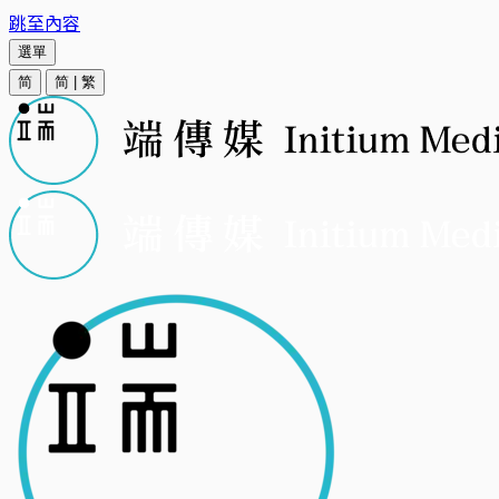
跳至內容
選單
简
简
|
繁