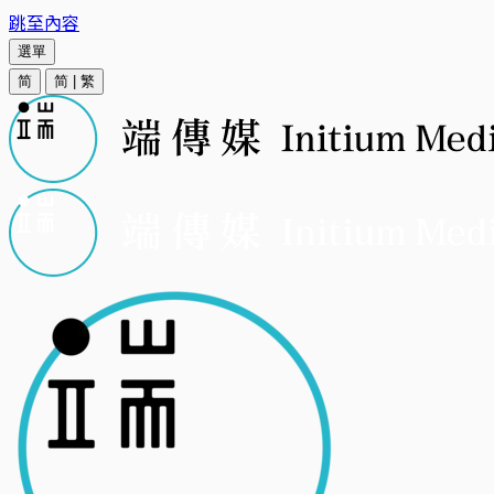
跳至內容
選單
简
简
|
繁