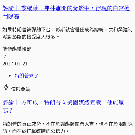
評論｜
黎蝸藤：弗林離開的背影中，浮現的白宮權
鬥陰霾
如果特朗普被彈劾下台，彭斯就會繼任成為總統，共和黨建制
派對彭斯的接受度大很多。
端傳媒編輯部
2017-02-21
特朗普來了
僅限會員
評論｜
方可成：特朗普向美國媒體宣戰，他能贏
嗎？
特朗普的真正威脅，不在於讓媒體關門大吉，也不在於限制採
訪，而在於打擊媒體的公信力。