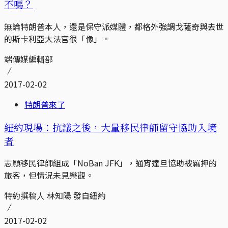
不嗎？
無論特朗普本人，還是保守派媒體，都格外強調戈薩奇與去世
的斯卡利亞大法官很「像」。
端傳媒編輯部
2017-02-02
特朗普來了
紐約現場：抗議之後，大量移民律師留守協助入境
者
志願移民律師組成「NoBan JFK」，通宵達旦協助被羈押的
旅客，但情況未見樂觀。
特約撰稿人 林知陽 發自紐約
2017-02-02