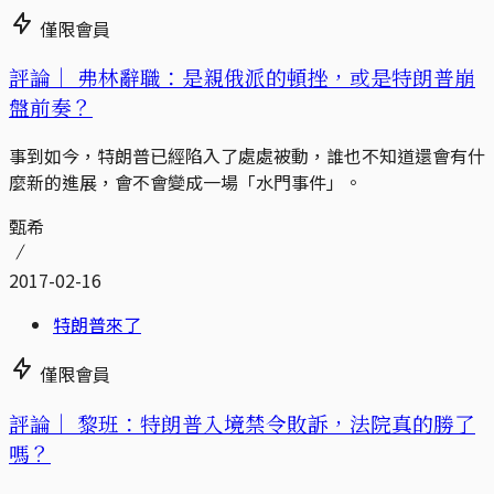
僅限會員
評論｜
弗林辭職：是親俄派的頓挫，或是特朗普崩
盤前奏？
事到如今，特朗普已經陷入了處處被動，誰也不知道還會有什
麼新的進展，會不會變成一場「水門事件」。
甄希
2017-02-16
特朗普來了
僅限會員
評論｜
黎班：特朗普入境禁令敗訴，法院真的勝了
嗎？