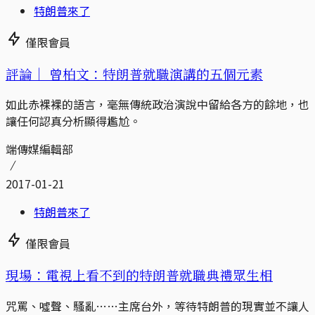
特朗普來了
僅限會員
評論｜
曾柏文：特朗普就職演講的五個元素
如此赤裸裸的語言，毫無傳統政治演說中留給各方的餘地，也
讓任何認真分析顯得尷尬。
端傳媒編輯部
2017-01-21
特朗普來了
僅限會員
現場：電視上看不到的特朗普就職典禮眾生相
咒罵、噓聲、騷亂……主席台外，等待特朗普的現實並不讓人