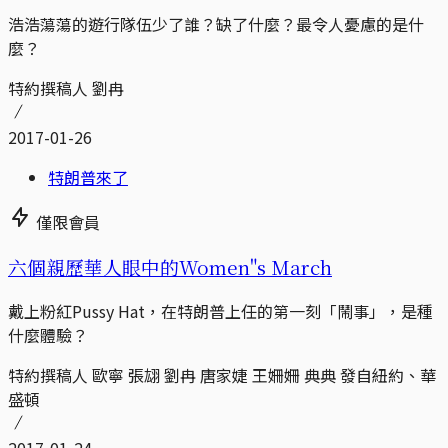
浩浩蕩蕩的遊行隊伍少了誰？缺了什麼？最令人憂慮的是什
麼？
特約撰稿人 劉冉
2017-01-26
特朗普來了
僅限會員
六個親歷華人眼中的Women"s March
戴上粉紅Pussy Hat，在特朗普上任的第一刻「鬧事」，是種
什麼體驗？
特約撰稿人 歐寧 張翃 劉冉 唐家婕 王姍姍 典典 發自紐約、華
盛頓
2017-01-24