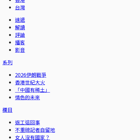
台灣
速遞
解讀
評論
播客
影音
系列
2026伊朗戰爭
香港世紀大火
「中國有稀土」
情色的未來
欄目
返工這回事
不重磅記者自留地
女人沒有國家？