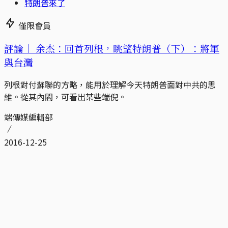
特朗普來了
僅限會員
評論｜
余杰：回首列根，眺望特朗普（下）：將軍
與台灣
列根對付蘇聯的方略，能用於理解今天特朗普面對中共的思
維。從其內閣，可看出某些端倪。
端傳媒編輯部
2016-12-25
特朗普來了
僅限會員
評論｜
余杰：回首列根，眺望特朗普（上）：總統
與商人