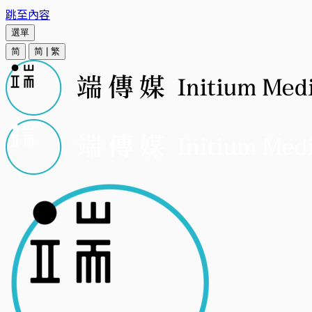
跳至內容
選單
简
简
|
繁