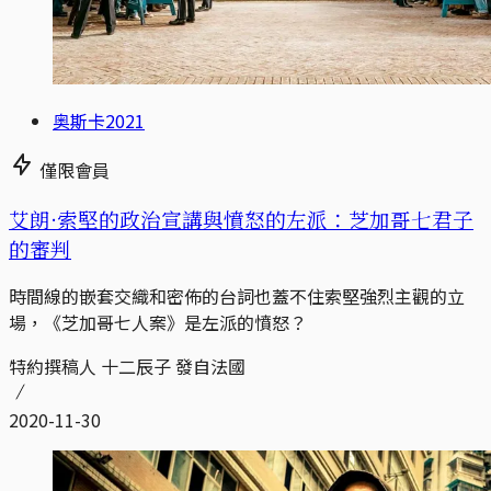
奥斯卡2021
僅限會員
艾朗·索堅的政治宣講與憤怒的左派：芝加哥七君子
的審判
時間線的嵌套交織和密佈的台詞也蓋不住索堅強烈主觀的立
場，《芝加哥七人案》是左派的憤怒？
特約撰稿人 十二辰子 發自法國
2020-11-30