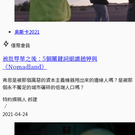
奥斯卡2021
僅限會員
被批辱華之後：5個關鍵詞細讀趙婷與
《Nomadland》
弗恩是被那個萬惡的資本主義機器甩出來的邊緣人嗎？是被那
個永不饜足的城市碾碎的低端人口嗎？
特約撰稿人 郝建
2021-04-24