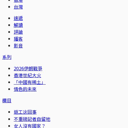
台灣
速遞
解讀
評論
播客
影音
系列
2026伊朗戰爭
香港世紀大火
「中國有稀土」
情色的未來
欄目
返工这回事
不重磅記者自留地
女人沒有國家？