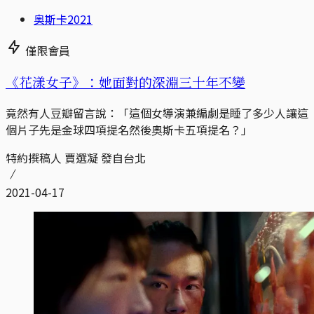
奥斯卡2021
僅限會員
《花漾女子》：她面對的深淵三十年不變
竟然有人豆瓣留言說：「這個女導演兼編劇是睡了多少人讓這
個片子先是金球四項提名然後奧斯卡五項提名？」
特約撰稿人 賈選凝 發自台北
2021-04-17