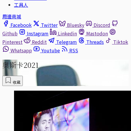
工具人
周邊商城
Facebook
Twitter
Bluesky
Discord
Github
Instagram
Linkedin
Mastodon
Pinterest
Reddit
Telegram
Threads
Tiktok
Whatsapp
Youtube
RSS
奥斯卡2021
收藏