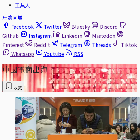
工具人
周邊商城
Facebook
Twitter
Bluesky
Discord
Github
Instagram
Linkedin
Mastodon
Pinterest
Reddit
Telegram
Threads
Tiktok
Whatsapp
Youtube
RSS
中國電商出海
收藏