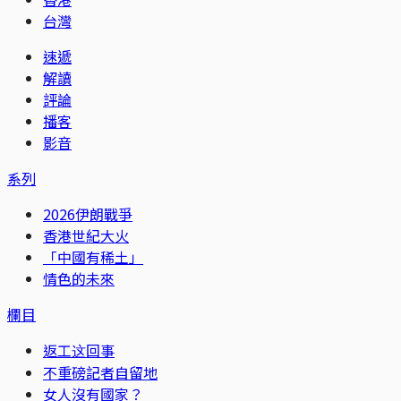
台灣
速遞
解讀
評論
播客
影音
系列
2026伊朗戰爭
香港世紀大火
「中國有稀土」
情色的未來
欄目
返工这回事
不重磅記者自留地
女人沒有國家？