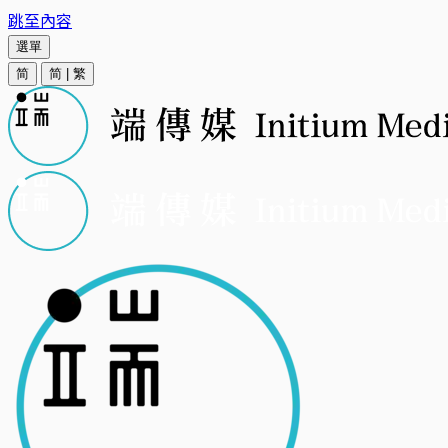
跳至內容
選單
简
简
|
繁