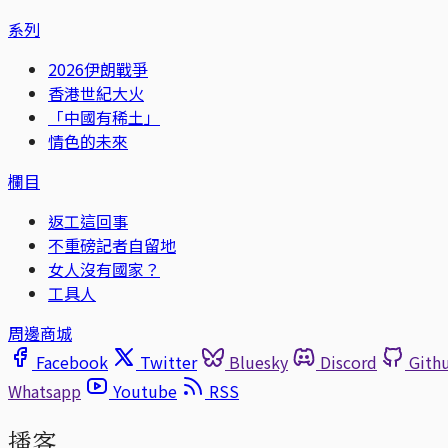
系列
2026伊朗戰爭
香港世紀大火
「中國有稀土」
情色的未來
欄目
返工這回事
不重磅記者自留地
女人沒有國家？
工具人
周邊商城
Facebook
Twitter
Bluesky
Discord
Gith
Whatsapp
Youtube
RSS
播客