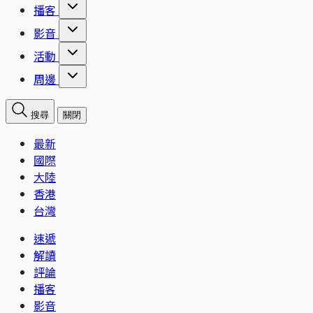
播客
影音
活動
周邊
搜尋
關閉
最新
國際
大陸
香港
台灣
速遞
解讀
評論
播客
影音