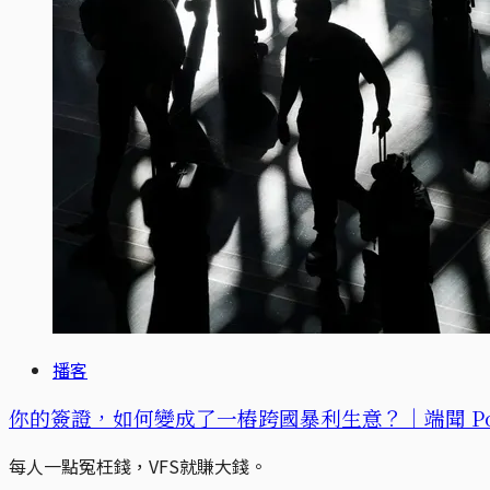
播客
你的簽證，如何變成了一樁跨國暴利生意？｜端聞 Pod
每人一點冤枉錢，VFS就賺大錢。