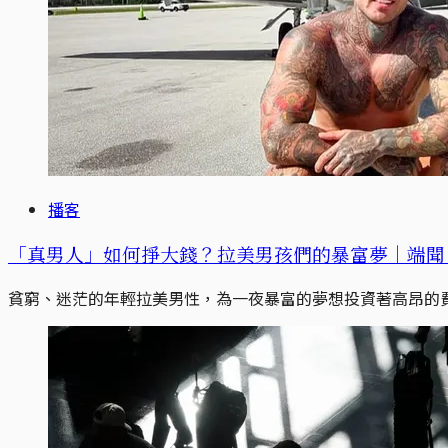
播客
「真男人」如何掙大錢？拉美男孩們的暴富夢｜端聞 Po
貧窮、迷茫的年輕拉美男性，為一夜暴富的夢想投資著高昂的