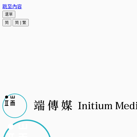
跳至內容
選單
简
简
|
繁