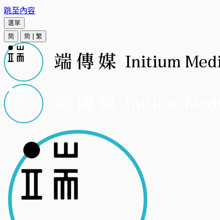
跳至內容
選單
简
简
|
繁