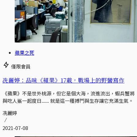
蘋果之死
僅限會員
冼麗婷：品味《蘋果》17載，戰場上的野蠻寫作
《蘋果》不是世外桃源，但它是個大海，流進流出，蝦兵蟹將
與吃人鯊一起度日...... 就是這一種搏鬥與生存讓它充滿生氣。
冼麗婷
2021-07-08