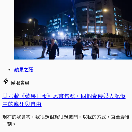
蘋果之死
僅限會員
廿六載《蘋果日報》恐畫句號，四個壹傳媒人記憶
中的瘋狂與自由
現在的我會答，我很想很想很想戰鬥，以我的方式，直至最後
一刻。