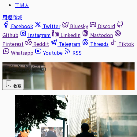
工具人
周邊商城
Facebook
Twitter
Bluesky
Discord
Github
Instagram
Linkedin
Mastodon
Pinterest
Reddit
Telegram
Threads
Tiktok
Whatsapp
Youtube
RSS
香港媒體變局
收藏