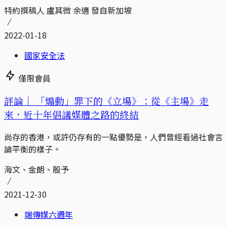
特約撰稿人 盧其微 余適 發自新加坡
2022-01-18
國家安全法
僅限會員
評論｜
「煽動」罪下的《立場》：從《主場》走
來，近十年倡議媒體之路的終結
尚存的香港，或許仍存有的一點優勢是，人們曾經看過社會言
論平衡的樣子。
海文、金朗、殷予
2021-12-30
端傳媒六週年