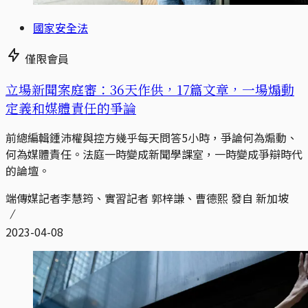
國家安全法
僅限會員
立場新聞案庭審：36天作供，17篇文章，一場煽動
定義和媒體責任的爭論
前總編輯鍾沛權與控方幾乎每天問答5小時，爭論何為煽動、
何為媒體責任。法庭一時變成新聞學課室，一時變成爭辯時代
的論壇。
端傳媒記者李慧筠、實習記者 郭梓謙、曹德熙 發自 新加坡
2023-04-08