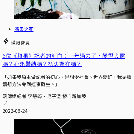
蘋果之死
僅限會員
6位《蘋果》記者的剖白︰一年過去了，變得犬儒
嗎？心還鬱結嗎？初衷還在嗎？
「如果我原本做記者的初心，是想令社會、世界變好，我是繼
續想方法令到這事發生。」
端傳媒記者 李慧筠、毛子澄 發自新加坡
2022-06-24