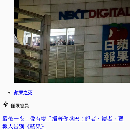
蘋果之死
僅限會員
最後一夜，像有雙手捂著你嘴巴：記者、讀者、賣
報人告別《蘋果》