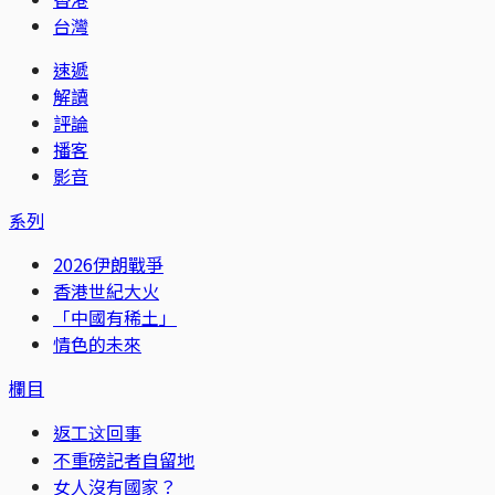
台灣
速遞
解讀
評論
播客
影音
系列
2026伊朗戰爭
香港世紀大火
「中國有稀土」
情色的未來
欄目
返工这回事
不重磅記者自留地
女人沒有國家？