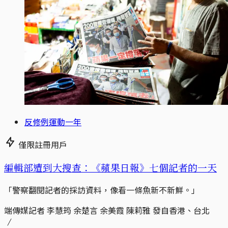
反修例運動一年
僅限註冊用戶
編輯部遭到大搜查：《蘋果日報》七個記者的一天
「警察翻閱記者的採訪資料，像看一條魚新不新鮮。」
端傳媒記者 李慧筠 余楚言 余美霞 陳莉雅 發自香港、台北