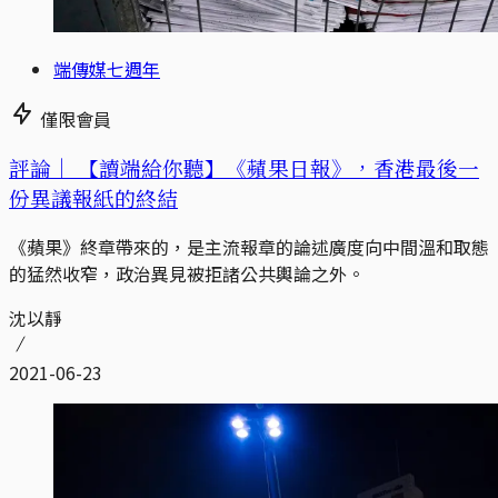
端傳媒七週年
僅限會員
評論｜
【讀端給你聽】《蘋果日報》，香港最後一
份異議報紙的終結
《蘋果》終章帶來的，是主流報章的論述廣度向中間溫和取態
的猛然收窄，政治異見被拒諸公共輿論之外。
沈以靜
2021-06-23