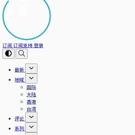
订阅
订阅支持
登录
最新
地域
国际
大陆
香港
台湾
评论
系列