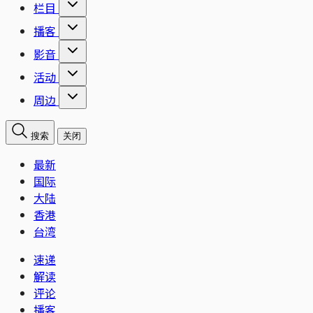
栏目
播客
影音
活动
周边
搜索
关闭
最新
国际
大陆
香港
台湾
速递
解读
评论
播客