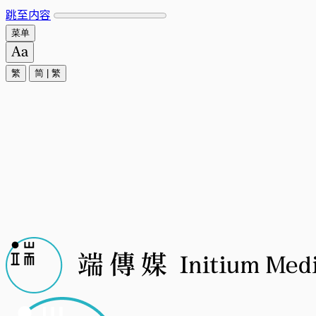
跳至内容
菜单
繁
简
|
繁