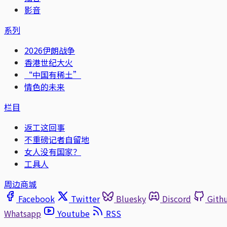
影音
系列
2026伊朗战争
香港世纪大火
“中国有稀土”
情色的未来
栏目
返工这回事
不重磅记者自留地
女人没有国家？
工具人
周边商城
Facebook
Twitter
Bluesky
Discord
Gith
Whatsapp
Youtube
RSS