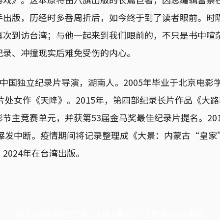
手出版，历经时多番周折后，如今终于到了读者眼前。时
再次到访台湾；与他一起来到我们眼前的，不只是书中喧
记录、冲撞现实后难免受伤的内心。
），中国独立纪录片导演，湖南人。2005年毕业于北京电
长片处女作《天降》。2015年，第四部纪录长片作品《大
节主竞赛单元，并获第53届金马奖最佳纪录片提名。20
情爆发中断。疫情期间将记录整理成《大景：内蒙古“皇
2024年在台湾出版。
端11周年限定优惠，1周1美元，让思考保持清爽