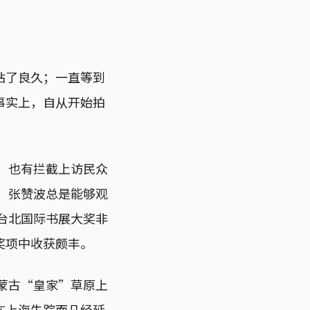
站了良久；一直等到
事实上，自从开始拍
），也有拦截上访民众
态，张赞波总是能够观
获台北国际书展大奖非
奖项中收获颇丰。
内蒙古“皇家”草原上
在上海失踪而几经延