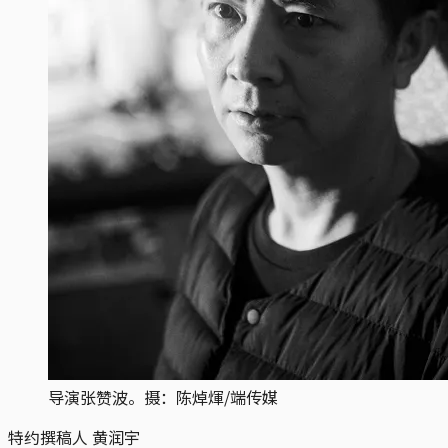
导演张赞波。摄：陈焯煇/端传媒
特约撰稿人 黄润宇