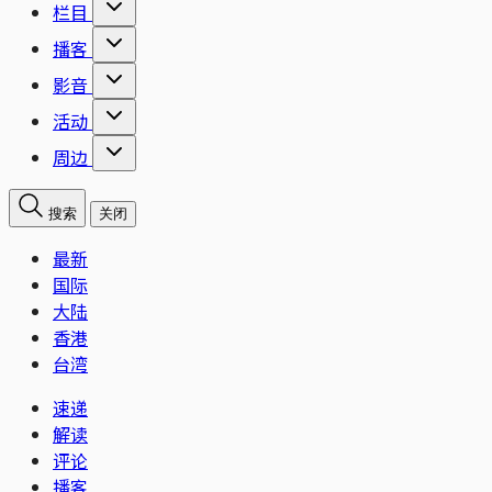
栏目
播客
影音
活动
周边
搜索
关闭
最新
国际
大陆
香港
台湾
速递
解读
评论
播客