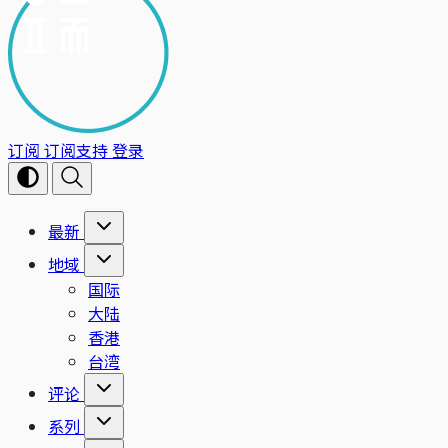
订阅
订阅支持
登录
最新
地域
国际
大陆
香港
台湾
评论
系列