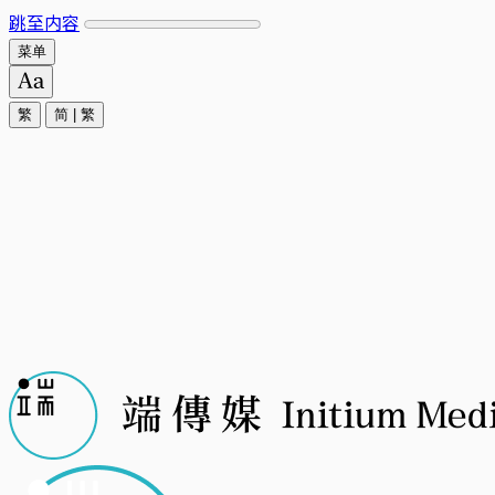
跳至内容
菜单
繁
简
|
繁