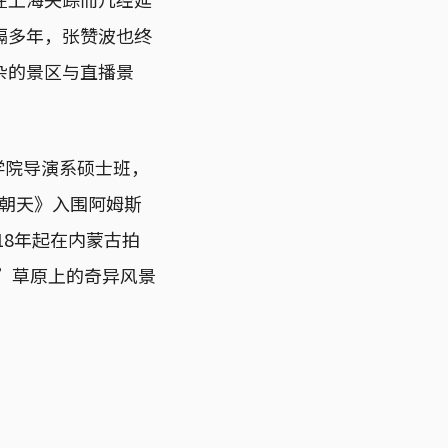
隔多年，张赞波也终
杂的景区与直播景
影学院导演系硕士班，
路朝天》入围阿姆斯
18年起在内蒙古拍
家”草原上的奇异风景