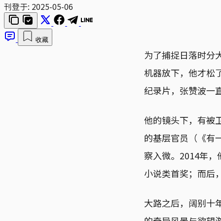
刊登于:
2025-05-06
收藏
为了捕捉日落时分
机器放下，他才松
纪录片，张赞波一
他的镜头下，有被卫
的基层官员（《有一
察入微。2014年
小说类首奖；而后
大路之后，阔别十年
的奇异风景与欲望