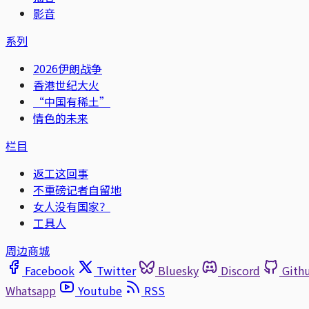
影音
系列
2026伊朗战争
香港世纪大火
“中国有稀土”
情色的未来
栏目
返工这回事
不重磅记者自留地
女人没有国家？
工具人
周边商城
Facebook
Twitter
Bluesky
Discord
Gith
Whatsapp
Youtube
RSS