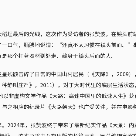
大稻埕最后的光线，这次作为受访者的张赞波，在镜头前
了一口气，腼腆地说道：“还真不太习惯在镜头前面。”
直是那个扛著器材到处走、藏身于镜头后面的人。
星残骸击碎了日常的中国山村居民（《天降》，2009
种静叫庄严》，2011）。对于大时代里的底层生活状
，他以非虚构文学作品《大路：高速中国里的低速人生》
，与之相应的纪录片《大路朝天》也广受关注，并在电影
。2024年，张赞波终于带来了最新纪实作品《大景：
游戏》。这本原将由八旗出版的长篇巨著，因总编辑富察