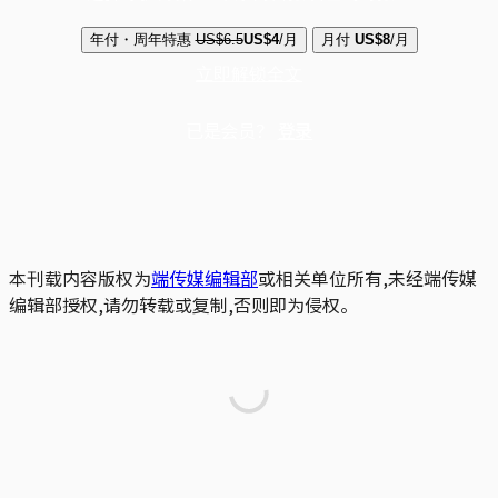
年付・周年特惠
US$6.5
US$4
/月
月付
US$8
/月
立即解锁全文
已是会员？
登录
本刊载内容版权为
端传媒编辑部
或相关单位所有,未经端传媒
编辑部授权,请勿转载或复制,否则即为侵权。