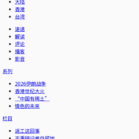
大陆
香港
台湾
速递
解读
评论
播客
影音
系列
2026伊朗战争
香港世纪大火
“中国有稀土”
情色的未来
栏目
返工这回事
不重磅记者自留地