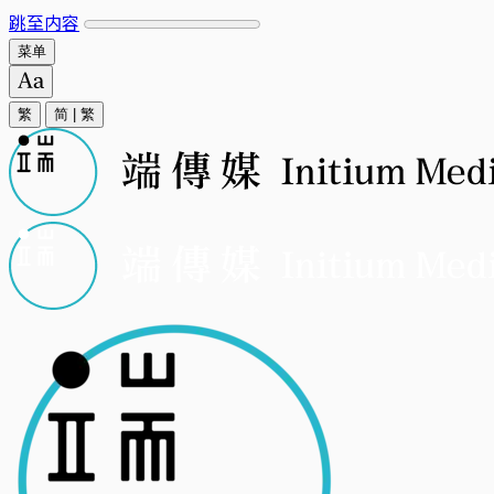
跳至内容
菜单
繁
简
|
繁