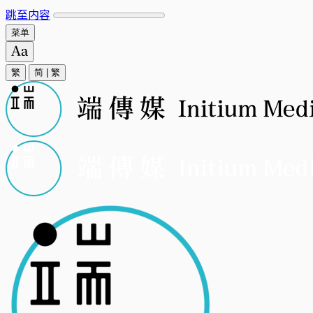
跳至内容
菜单
繁
简
|
繁