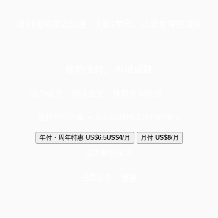
端11周年限定优惠，1周1美元，让思考保持清爽
你的支持，不可或缺
成为会员，阅读全文，领取专属权益
选择守护方案 + 华尔街日报或纽约时报
年付・周年特惠
US$6.5
US$4
/月
月付
US$8
/月
立即解锁全文
已是会员？
登录