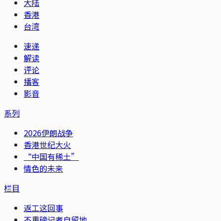
大陆
香港
台湾
速递
解读
评论
播客
影音
系列
2026伊朗战争
香港世纪大火
“中国有稀土”
情色的未来
栏目
返工这回事
不重磅记者自留地