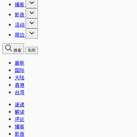
播客
影音
活动
周边
搜索
关闭
最新
国际
大陆
香港
台湾
速递
解读
评论
播客
影音