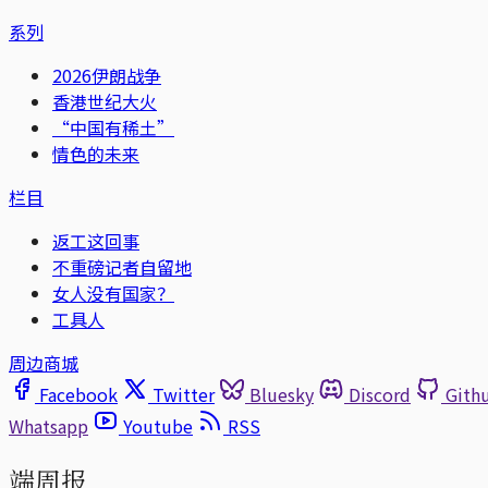
系列
2026伊朗战争
香港世纪大火
“中国有稀土”
情色的未来
栏目
返工这回事
不重磅记者自留地
女人没有国家？
工具人
周边商城
Facebook
Twitter
Bluesky
Discord
Gith
Whatsapp
Youtube
RSS
端周报