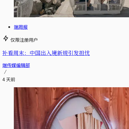
端周报
仅限注册用户
补看周末：中国出入境新规引发担忧
端传媒编辑部
4 天前