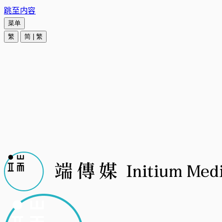
跳至内容
菜单
繁
简
|
繁