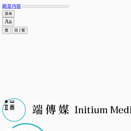
跳至内容
菜单
繁
简
|
繁