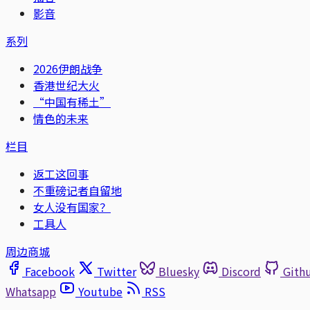
影音
系列
2026伊朗战争
香港世纪大火
“中国有稀土”
情色的未来
栏目
返工这回事
不重磅记者自留地
女人没有国家？
工具人
周边商城
Facebook
Twitter
Bluesky
Discord
Gith
Whatsapp
Youtube
RSS