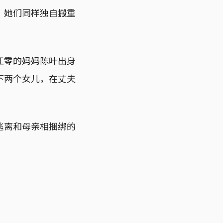
，她们同样独自搬重
江零的妈妈陈叶出身
下两个女儿，在丈夫
逃离和母亲相捆绑的