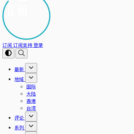
订阅
订阅支持
登录
最新
地域
国际
大陆
香港
台湾
评论
系列