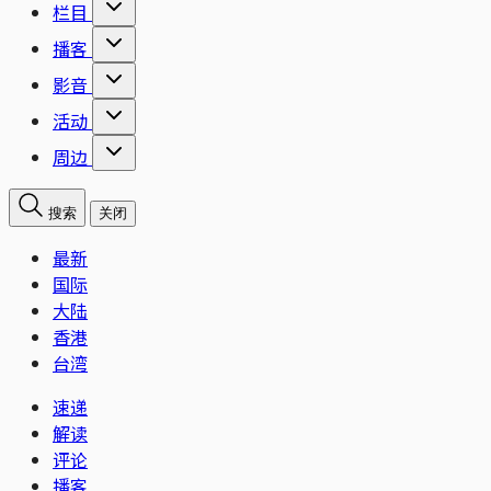
栏目
播客
影音
活动
周边
搜索
关闭
最新
国际
大陆
香港
台湾
速递
解读
评论
播客