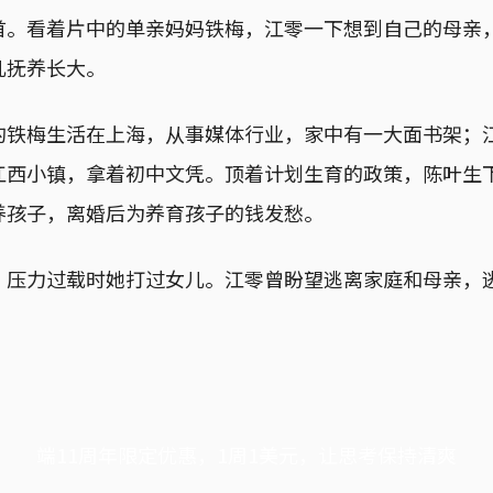
首。看着片中的单亲妈妈铁梅，江零一下想到自己的母亲
儿抚养长大。
的铁梅生活在上海，从事媒体行业，家中有一大面书架；
江西小镇，拿着初中文凭。顶着计划生育的政策，陈叶生
养孩子，离婚后为养育孩子的钱发愁。
，压力过载时她打过女儿。江零曾盼望逃离家庭和母亲，
端11周年限定优惠，1周1美元，让思考保持清爽