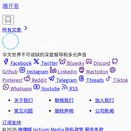
端开卷
所有文章
华文世界不可或缺的深度报导和多元声音
Facebook
Twitter
Bluesky
Discord
Github
Instagram
Linkedin
Mastodon
Pinterest
Reddit
Telegram
Threads
Tiktok
Whatsapp
Youtube
RSS
关于我们
联络我们
加入我们
常见问题
版权声明
公司新闻
订阅支持
©2026
端傳媒 Initium Media
隐私政策
服务条款