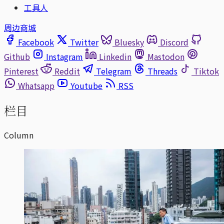
工具人
周边商城
Facebook
Twitter
Bluesky
Discord
Github
Instagram
Linkedin
Mastodon
Pinterest
Reddit
Telegram
Threads
Tiktok
Whatsapp
Youtube
RSS
栏目
Column