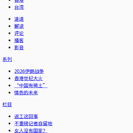
台湾
速递
解读
评论
播客
影音
系列
2026伊朗战争
香港世纪大火
“中国有稀土”
情色的未来
栏目
返工这回事
不重磅记者自留地
女人没有国家？