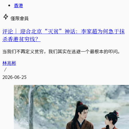
香港
僅限會員
评论｜
迎合北京“灭贫”神话：李家超为何急于抹
杀香港贫穷线？
当我们不再定义贫穷，我们其实在逃避一个最根本的叩问。
林兆彬
2026-06-25