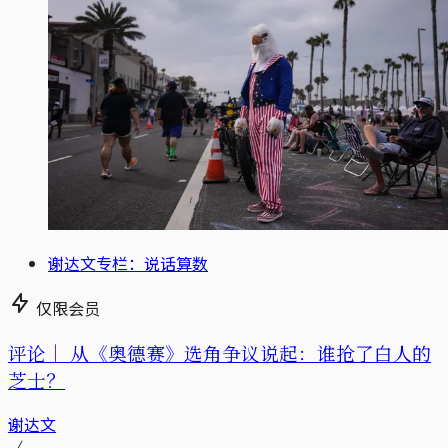
谢达文专栏：说话算数
仅限会员
评论｜
从《奥德赛》选角争议说起：谁抢了白人的
芝士？
谢达文