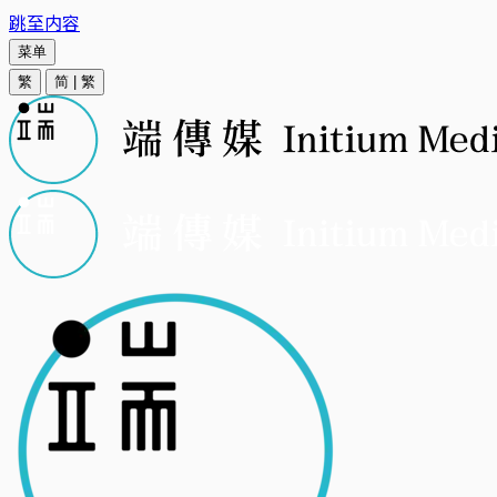
跳至内容
菜单
繁
简
|
繁