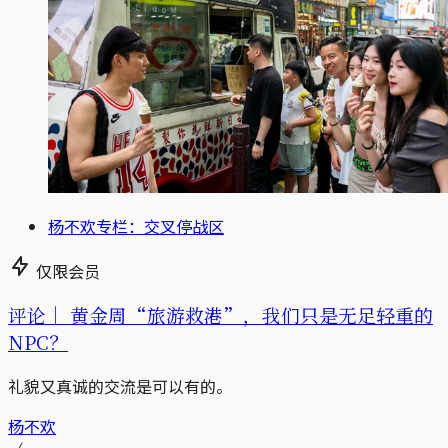
杨不欢专栏：交叉停战区
仅限会员
评论｜
黄金周“旅游救港”，我们只是无足轻重的
NPC？
礼貌又真诚的交流是可以有的。
杨不欢