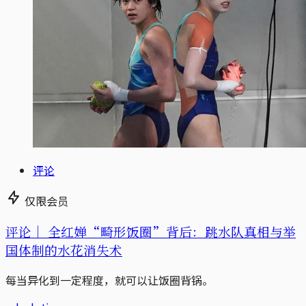
评论
仅限会员
评论｜
全红婵“畸形饭圈”背后：跳水队真相与举
国体制的水花消失术
每当异化到一定程度，就可以让饭圈背锅。