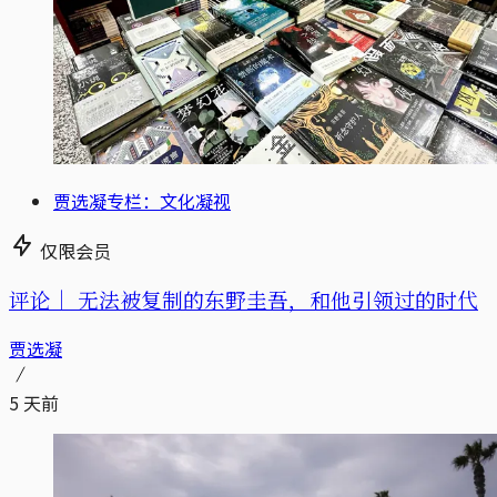
贾选凝专栏：文化凝视
仅限会员
评论｜
无法被复制的东野圭吾，和他引领过的时代
贾选凝
5 天前