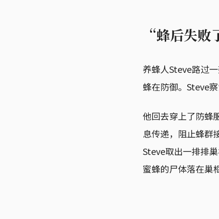
“蜂后失败
养蜂人Steve路
蜂在防御。Stev
他回去穿上了防蜂服
息传递，阻止蜂群接
Steve取出一排
蜜蜂的尸体落在巢