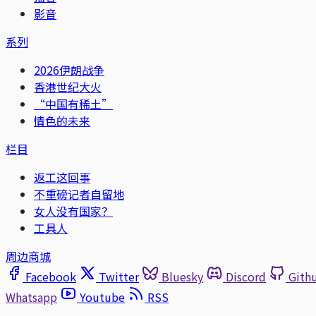
影音
系列
2026伊朗战争
香港世纪大火
“中国有稀土”
情色的未来
栏目
返工这回事
不重磅记者自留地
女人没有国家？
工具人
周边商城
Facebook
Twitter
Bluesky
Discord
Gith
Whatsapp
Youtube
RSS