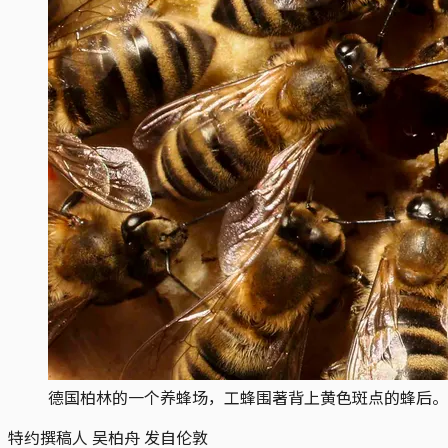
德国柏林的一个养蜂场，工蜂围著背上黄色斑点的蜂后。摄：Sean 
特约撰稿人 吴柏舟 发自伦敦