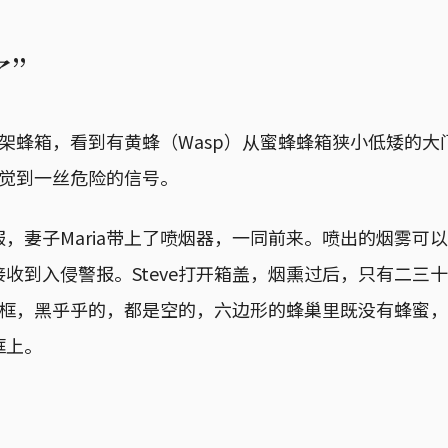
了”
过一架蜂箱，看到有黄蜂（Wasp）从蜜蜂蜂箱狭小低矮的
e察觉到一丝危险的信号。
，妻子Maria带上了喷烟器，一同前来。喷出的烟雾可
收到入侵警报。Steve打开箱盖，烟熏过后，只有二三
排巢框，黑乎乎的，都是空的，六边形的蜂巢里既没有蜂蜜
框上。