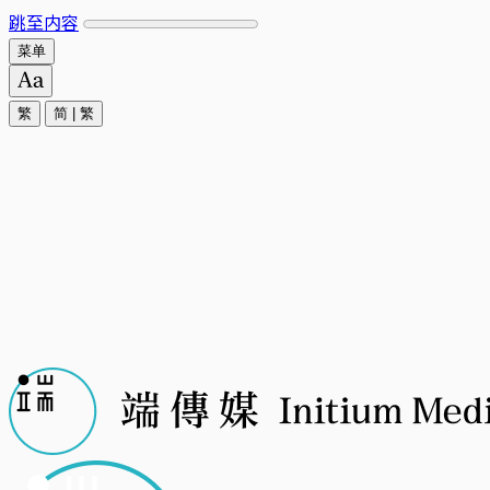
跳至内容
菜单
繁
简
|
繁