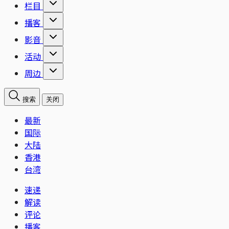
栏目
播客
影音
活动
周边
搜索
关闭
最新
国际
大陆
香港
台湾
速递
解读
评论
播客