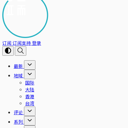
订阅
订阅支持
登录
最新
地域
国际
大陆
香港
台湾
评论
系列