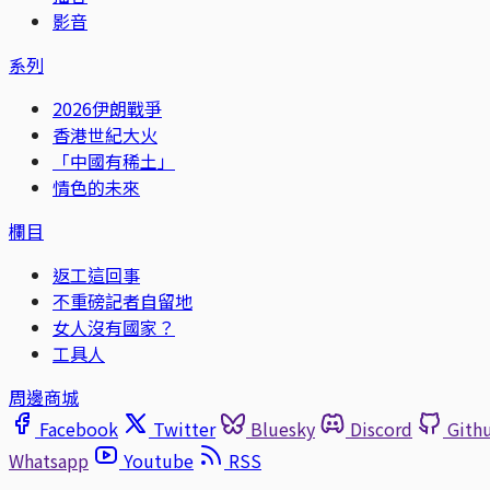
影音
系列
2026伊朗戰爭
香港世紀大火
「中國有稀土」
情色的未來
欄目
返工這回事
不重磅記者自留地
女人沒有國家？
工具人
周邊商城
Facebook
Twitter
Bluesky
Discord
Gith
Whatsapp
Youtube
RSS