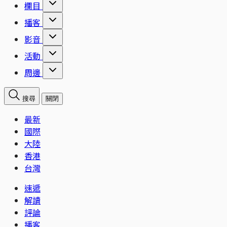
欄目
播客
影音
活動
周邊
搜尋
關閉
最新
國際
大陸
香港
台灣
速遞
解讀
評論
播客