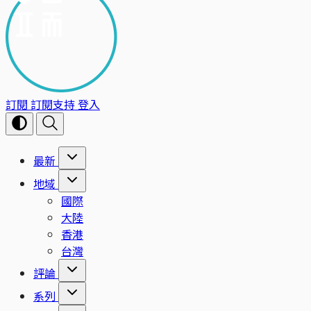
訂閱
訂閱支持
登入
最新
地域
國際
大陸
香港
台灣
評論
系列