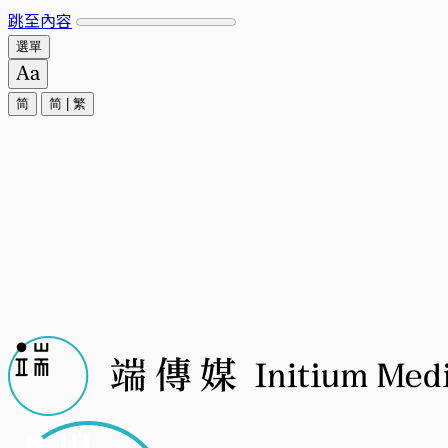
跳至內容
選單
简
简
|
繁