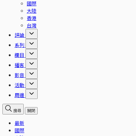
國際
大陸
香港
台灣
評論
系列
欄目
播客
影音
活動
周邊
搜尋
關閉
最新
國際