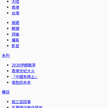
大陸
香港
台灣
速遞
解讀
評論
播客
影音
系列
2026伊朗戰爭
香港世紀大火
「中國有稀土」
情色的未來
欄目
返工這回事
不重磅記者自留地