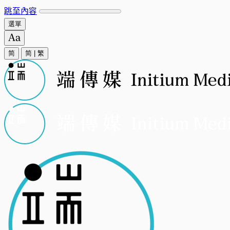
跳至內容
選單
简
简
|
繁