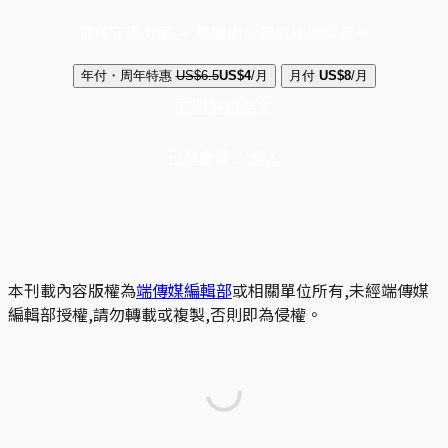
選擇守護方案 + 華爾街日報或紐約時報
年付・周年特惠
US$6.5
US$4
/月
月付
US$8
/月
立即解鎖全文
已是會員？
登入
本刊載內容版權為
端傳媒編輯部
或相關單位所有,未經端傳媒
編輯部授權,請勿轉載或複製,否則即為侵權。