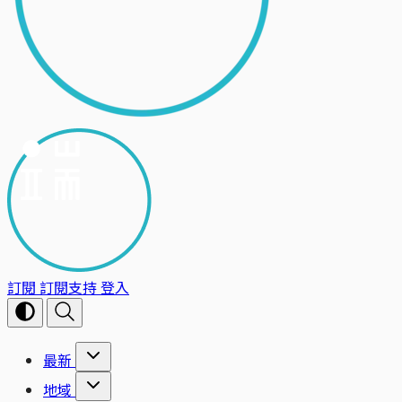
訂閱
訂閱支持
登入
最新
地域