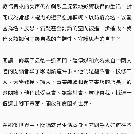
疫情帶來的失序仍在劇烈且深遠地影響我們的生活。封
閉成為常態，權力的邊界愈加模糊。以防疫為名、以愛
國為名，反思、質疑甚至討論的空間被進一步摧毀。我
們又該如何守護自我的主體性、守護思考的自由？
閲讀，修築了最後一道閘門。端傳媒和六名來自中國大
陸的閲讀者聊了聊閲讀這件事。他們是翻譯者、檢修工
人、大學教授、詩人、童書編輯和獨立書店的店長。通
過閲讀，他們感受真實、認識社會、尋找自我，抵達一
個遠比腳下豐富、開放和廣闊的世界。
在那個世界中，閲讀就是生活本身。它關乎人如何在不