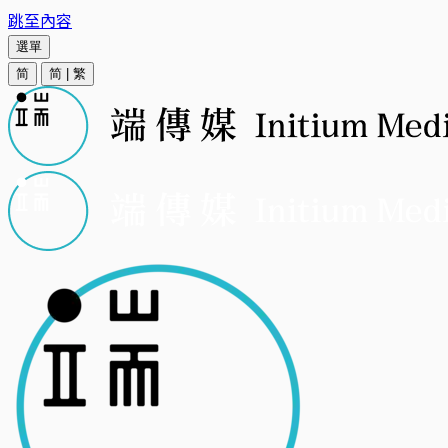
跳至內容
選單
简
简
|
繁