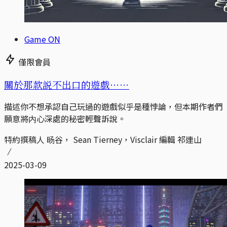
Game ON
僅限會員
關於那款説不出口的遊戲⋯⋯
描述你不想承認自己玩過的遊戲似乎是種悖論，但本期作者們
願意將内心深處的秘密輕聲訴說。
特約撰稿人 旸谷， Sean Tierney，Visclair 編輯 祁連山
2025-03-09