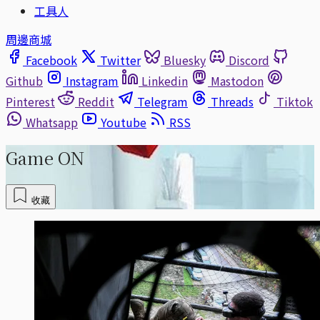
工具人
周邊商城
Facebook
Twitter
Bluesky
Discord
Github
Instagram
Linkedin
Mastodon
Pinterest
Reddit
Telegram
Threads
Tiktok
Whatsapp
Youtube
RSS
Game ON
收藏