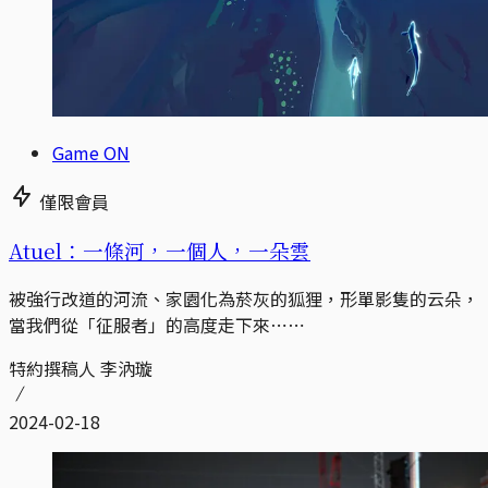
Game ON
僅限會員
Atuel：一條河，一個人，一朵雲
被強行改道的河流、家園化為菸灰的狐狸，形單影隻的云朵，
當我們從「征服者」的高度走下來⋯⋯
特約撰稿人 李汭璇
2024-02-18