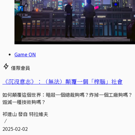
Game ON
僅限會員
《沉沒意志》：（無法）顛覆一個「榨腦」社會
如何顛覆這個世界：暗殺一個總裁夠嗎？炸掉一個工廠夠嗎？
毀滅一種技術夠嗎？
祁連山 發自 特拉維夫
2025-02-02