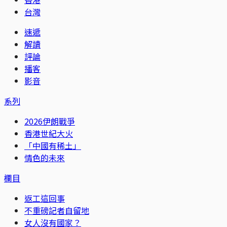
台灣
速遞
解讀
評論
播客
影音
系列
2026伊朗戰爭
香港世紀大火
「中國有稀土」
情色的未來
欄目
返工這回事
不重磅記者自留地
女人沒有國家？