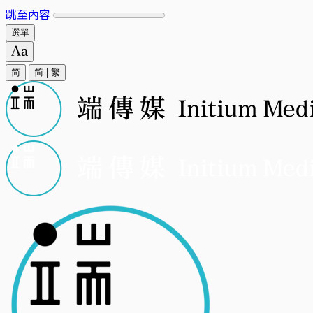
跳至內容
選單
简
简
|
繁