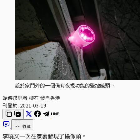
設於家門外的一個備有夜視功能的監控鏡頭。
端傳媒記者 柳石 發自香港
刊登於:
2021-03-19
收藏
李曉又一次在家裏發現了攝像頭。