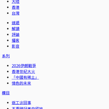
大陸
香港
台灣
速遞
解讀
評論
播客
影音
系列
2026伊朗戰爭
香港世紀大火
「中國有稀土」
情色的未來
欄目
返工这回事
不重磅記者自留地