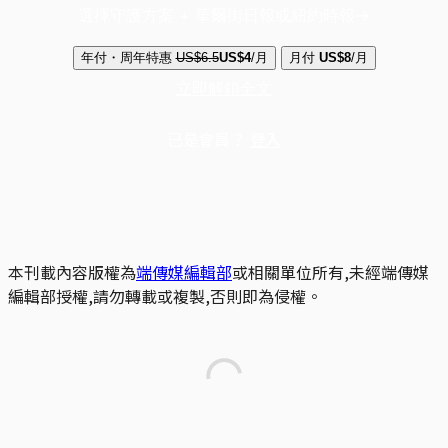
選擇守護方案 + 華爾街日報或紐約時報
年付・周年特惠
US$6.5
US$4
/月
月付
US$8
/月
立即解鎖全文
已是會員？
登入
本刊載內容版權為
端傳媒編輯部
或相關單位所有,未經端傳媒
編輯部授權,請勿轉載或複製,否則即為侵權。