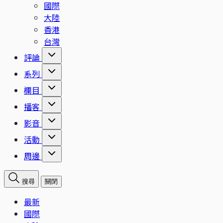
國際
大陸
香港
台灣
評論
系列
欄目
播客
影音
活動
周邊
搜尋
關閉
最新
國際