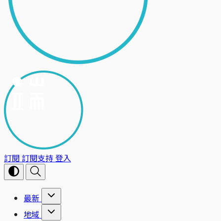
訂閱
訂閱支持
登入
最新
地域