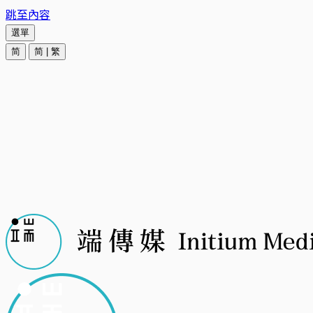
跳至內容
選單
简
简
|
繁