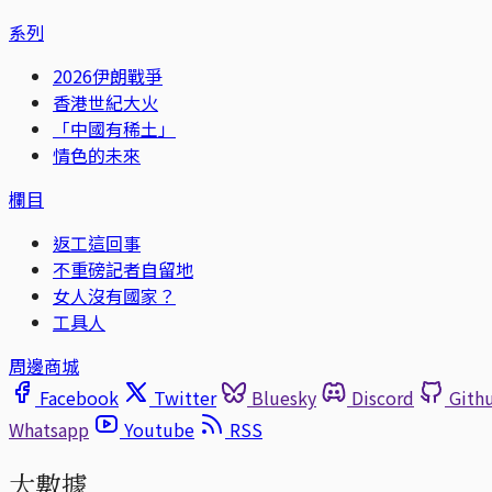
系列
2026伊朗戰爭
香港世紀大火
「中國有稀土」
情色的未來
欄目
返工這回事
不重磅記者自留地
女人沒有國家？
工具人
周邊商城
Facebook
Twitter
Bluesky
Discord
Gith
Whatsapp
Youtube
RSS
大數據