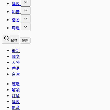
播客
影音
活動
周邊
搜尋
關閉
最新
國際
大陸
香港
台灣
速遞
解讀
評論
播客
影音