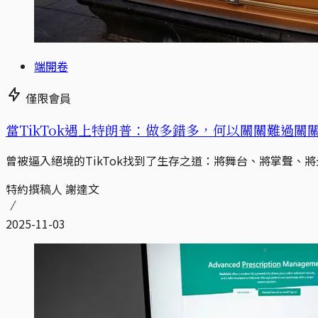
端開卷
僅限會員
當TikTok遇上特朗普：做多錯多，何以關關難過關
曾被逼入絕境的TikTok找到了生存之道：將舞台、將掌聲、
特約撰稿人 謝達文
2025-11-03