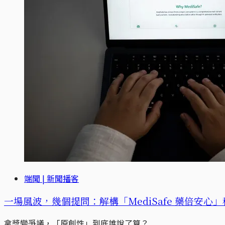
端聞 | 新聞播客
一場風波，幾個提問：解構「MediSafe 藥倍安心」科
拿獎變爭議，「原創性」到底誰說了算？