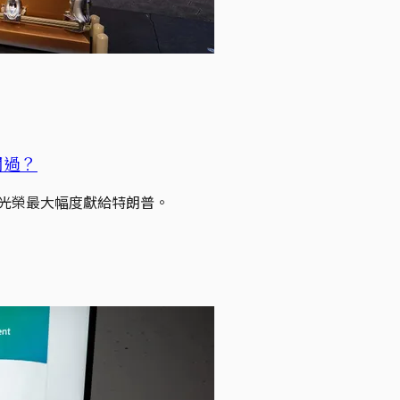
關過？
將光榮最大幅度獻給特朗普。