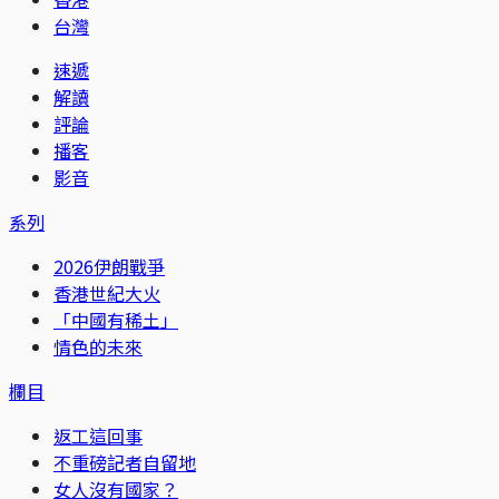
台灣
速遞
解讀
評論
播客
影音
系列
2026伊朗戰爭
香港世紀大火
「中國有稀土」
情色的未來
欄目
返工這回事
不重磅記者自留地
女人沒有國家？