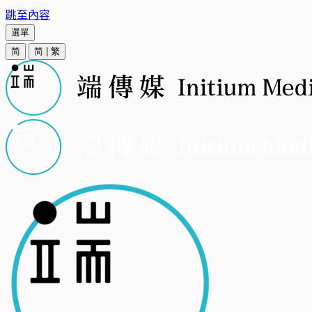
跳至內容
選單
简
简
|
繁