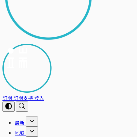
訂閱
訂閱支持
登入
最新
地域