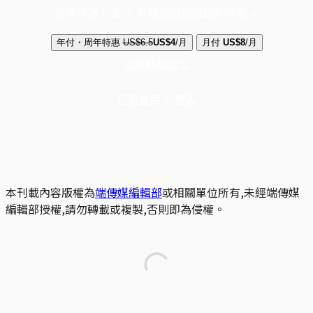
選擇守護方案 + 華爾街日報或紐約時報
年付・周年特惠
US$6.5
US$4
/月
月付
US$8
/月
立即解鎖全文
已是會員？
登入
本刊載內容版權為
端傳媒編輯部
或相關單位所有,未經端傳媒
編輯部授權,請勿轉載或複製,否則即為侵權。