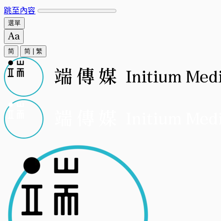
跳至內容
選單
简
简
|
繁