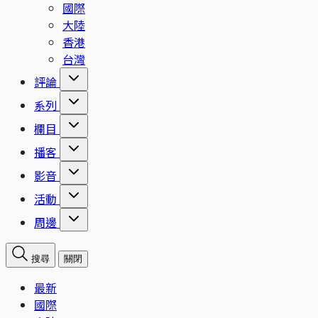
國際
大陸
香港
台灣
評論
系列
欄目
播客
影音
活動
周邊
搜尋
關閉
最新
國際