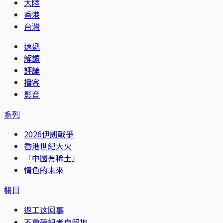
大陸
香港
台灣
速遞
解讀
評論
播客
影音
系列
2026伊朗戰爭
香港世紀大火
「中國有稀土」
情色的未來
欄目
返工这回事
不重磅記者自留地