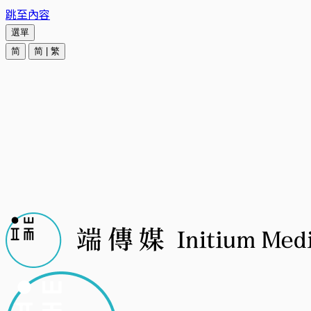
跳至內容
選單
简
简
|
繁