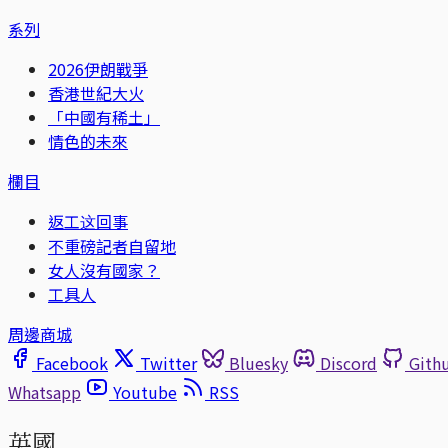
系列
2026伊朗戰爭
香港世紀大火
「中國有稀土」
情色的未來
欄目
返工这回事
不重磅記者自留地
女人沒有國家？
工具人
周邊商城
Facebook
Twitter
Bluesky
Discord
Gith
Whatsapp
Youtube
RSS
英國