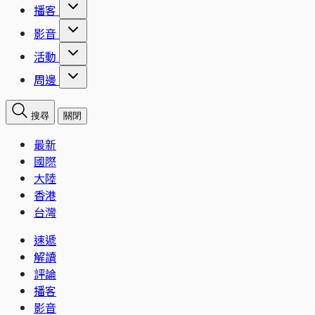
播客
影音
活動
周邊
搜尋
關閉
最新
國際
大陸
香港
台灣
速遞
解讀
評論
播客
影音