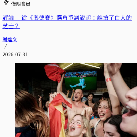
僅限會員
評論｜
從《奧德賽》選角爭議說起：誰搶了白人的
芝士？
謝達文
2026-07-31