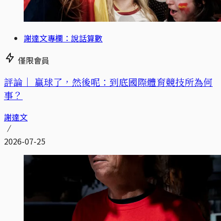
謝達文專欄：說話算數
僅限會員
評論｜
贏球了，然後呢：到底國際體育競技所為何
事？
謝達文
2026-07-25