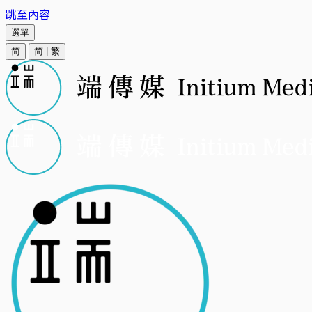
跳至內容
選單
简
简
|
繁