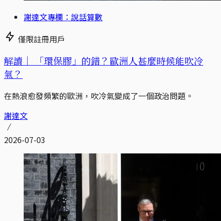
謝達文專欄：說話算數
僅限註冊用戶
解讀｜
「環保膠」的錯？歐洲人甚麼時候能吹冷
氣？
在熱浪愈發頻繁的歐洲，吹冷氣變成了一個政治問題。
謝達文
2026-07-03