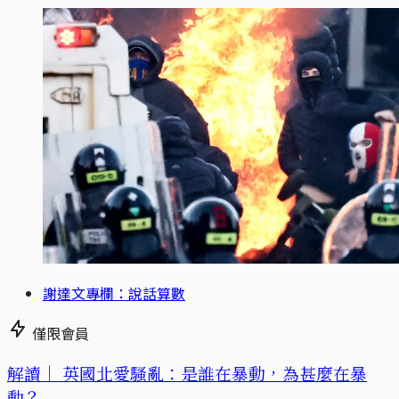
謝達文專欄：說話算數
僅限會員
解讀｜
英國北愛騷亂：是誰在暴動，為甚麼在暴
動？