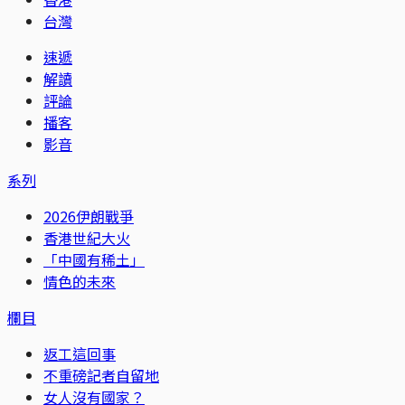
台灣
速遞
解讀
評論
播客
影音
系列
2026伊朗戰爭
香港世紀大火
「中國有稀土」
情色的未來
欄目
返工這回事
不重磅記者自留地
女人沒有國家？