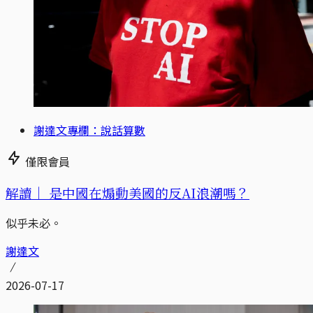
謝達文專欄：說話算數
僅限會員
解讀｜
是中國在煽動美國的反AI浪潮嗎？
似乎未必。
謝達文
2026-07-17