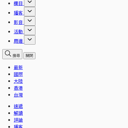
欄目
播客
影音
活動
周邊
搜尋
關閉
最新
國際
大陸
香港
台灣
速遞
解讀
評論
播客