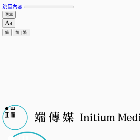
跳至內容
選單
简
简
|
繁