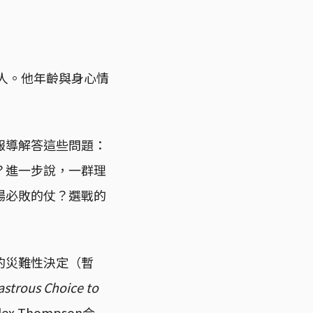
選人。他年齡與身心情
報導解答這些問題：
？進一步說，一群理
場必敗的仗？選戰的
的災難性決定（暫
sastrous Choice to
x Thompson合