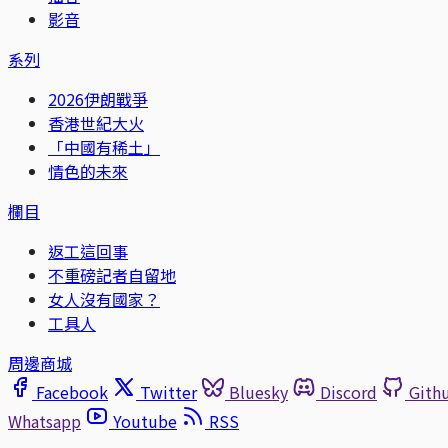
影音
系列
2026伊朗戰爭
香港世紀大火
「中國有稀土」
情色的未來
欄目
返工這回事
不重磅記者自留地
女人沒有國家？
工具人
周邊商城
Facebook
Twitter
Bluesky
Discord
Gith
Whatsapp
Youtube
RSS