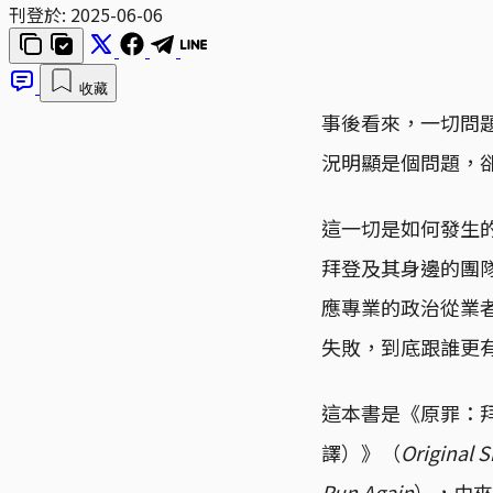
刊登於:
2025-06-06
收藏
事後看來，一切問題
況明顯是個問題，
這一切是如何發生
拜登及其身邊的團
應專業的政治從業
失敗，到底跟誰更
這本書是《原罪：
譯）》（
Original S
Run Again
），由來自