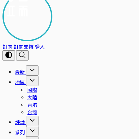
訂閱
訂閱支持
登入
最新
地域
國際
大陸
香港
台灣
評論
系列