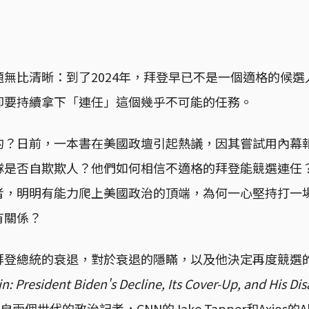
無比清晰：到了2024年，拜登早已不是一個適格的候
卻要持續拿下「連任」這個幾乎不可能的任務。
的？日前，一本書在美國政壇引起熱議，因其嘗試用內幕
隊是否自欺欺人？他們如何相信不適格的拜登能競選連任
者，明明有能力爬上美國政治的頂端，為何一心堅持打一
有關係？
拜登總統的衰退，對於衰退的隱瞞，以及他決定再度競選
in: President Biden's Decline, Its Cover-Up, and His Di
兩個世代的政治記者，CNN的Jake Tapper和Axios的Ale