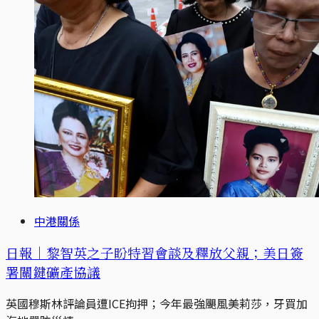
中港關係
日報｜黎智英之子盼特習會談及釋放父親；美日簽
署關鍵礦產協議
英國穆斯林評論員遭ICE拘押；今年最強颶風美莉莎，牙買加