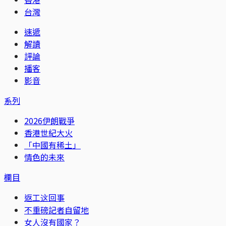
台灣
速遞
解讀
評論
播客
影音
系列
2026伊朗戰爭
香港世紀大火
「中國有稀土」
情色的未來
欄目
返工这回事
不重磅記者自留地
女人沒有國家？