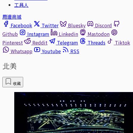
工具人
周邊商城
Facebook
Twitter
Bluesky
Discord
Github
Instagram
Linkedin
Mastodon
Pinterest
Reddit
Telegram
Threads
Tiktok
Whatsapp
Youtube
RSS
北美
收藏