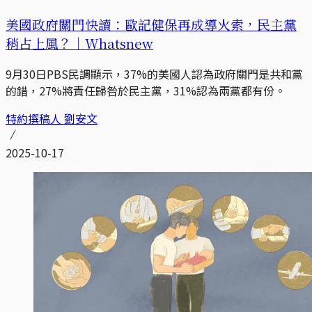
美國政府關門快讀：歐記健保再成導火索，民主黨
稍占上風？｜Whatsnew
9月30日PBS民調顯示，37%的美國人認為政府關門是共和黨
的錯，27%將責任歸咎於民主黨，31%認為兩黨都有份。
特約撰稿人 劉安文
2025-10-17