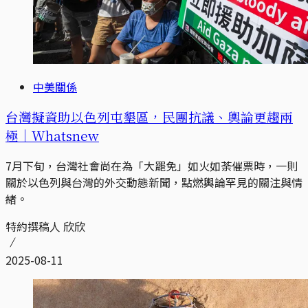
中美關係
台灣擬資助以色列屯墾區，民團抗議、輿論更趨兩
極｜Whatsnew
7月下旬，台灣社會尚在為「大罷免」如火如荼催票時，一則
關於以色列與台灣的外交動態新聞，點燃輿論罕見的關注與情
緒。
特約撰稿人 欣欣
2025-08-11