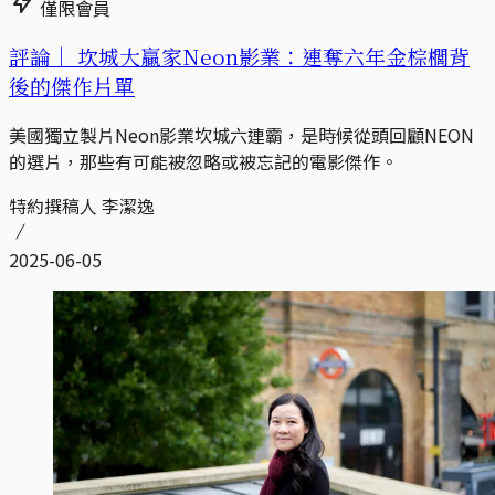
僅限會員
評論｜
坎城大贏家Neon影業：連奪六年金棕櫚背
後的傑作片單
美國獨立製片Neon影業坎城六連霸，是時候從頭回顧NEON
的選片，那些有可能被忽略或被忘記的電影傑作。
特約撰稿人 李潔逸
2025-06-05