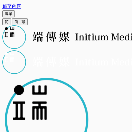
跳至內容
選單
简
简
|
繁