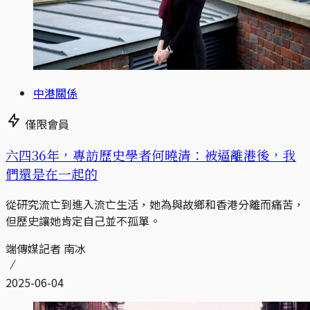
中港關係
僅限會員
六四36年，專訪歷史學者何曉清：被逼離港後，我
們還是在一起的
從研究流亡到進入流亡生活，她為與故鄉和香港分離而痛苦，
但歷史讓她肯定自己並不孤單。
端傳媒記者 南冰
2025-06-04