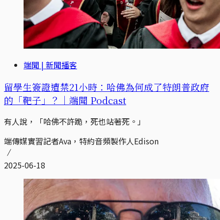
端聞 | 新聞播客
留學生簽證遭禁21小時：哈佛為何成了特朗普政府
的「靶子」？｜端聞 Podcast
有人說，「哈佛不許跪，死也站著死。」
端傳媒實習記者Ava，特約音頻製作人Edison
2025-06-18