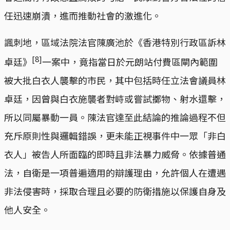
任迅速崩潰，進而推動社會的激進化。
諷刺地，區域法院法官陳廣池於《香港特別行政區訴林
[8]
卓廷》
一案中，竟指當日於元朗站付費區閘內範圍
被大批白衣人襲擊的市民，其中包括時任立法會議員林
卓廷，因曾與白衣施襲者對峙或嘗試擲物、射水還擊，
所以同屬暴動一員。陳法官達至此結論的推論過程不但
充斥原則性與邏輯錯誤，更未能正視事件中一眾「非白
衣人」被告人所面臨的即時且非法暴力威脅。依據普通
法，自衛是一項普遍適用的辯護理由，允許個人在遭遇
非法侵害時，採取合理且必要的防衛措施以保護自身及
他人安全。