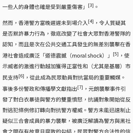
[3]
一些人的身體也確是受到嚴重傷害」
。
[4]
然而，香港警方當晚遲遲未到場介入
，令人質疑其
是否默許暴力行為，徹底改變了社會大眾對香港警隊的
認知，而且是次在公共交通工具發生的無差別襲擊在香
[5]
港社會造成廣泛「道德震撼（moral shock）」
，使
示威者的激進行動越加獲得正當性和（尤其是基層）市
[6]
民支持
，從此成為民眾動員對抗當局的重要觸媒。
[7]
事後多份警政和傳播學文獻指出
，元朗襲擊事件引
發了對白衣暴徒與警方的雙重憤怒，抗議對象開始從反
對逃犯條例修訂轉向對抗警方權威。警方未能迅速制止
疑似三合會成員的暴力襲擊，被廣泛解讀為警方與黑社
會之間存有故意且腐敗的勾結，民眾對警方合法性的信