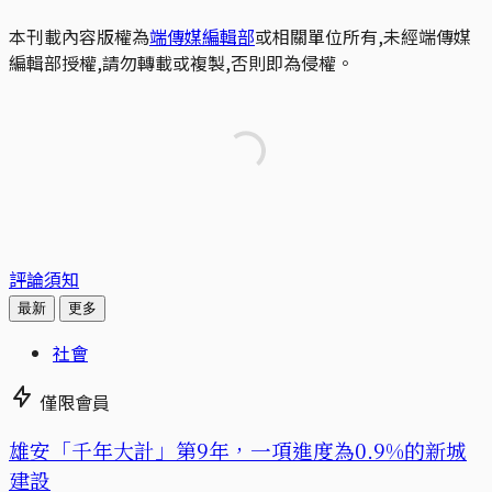
本刊載內容版權為
端傳媒編輯部
或相關單位所有,未經端傳媒
編輯部授權,請勿轉載或複製,否則即為侵權。
評論須知
最新
更多
社會
僅限會員
​​雄安「千年大計」第9年，一項進度為0.9%的新城
建設