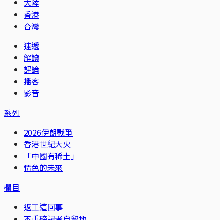
大陸
香港
台灣
速遞
解讀
評論
播客
影音
系列
2026伊朗戰爭
香港世紀大火
「中國有稀土」
情色的未來
欄目
返工這回事
不重磅記者自留地