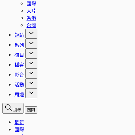
國際
大陸
香港
台灣
評論
系列
欄目
播客
影音
活動
周邊
搜尋
關閉
最新
國際