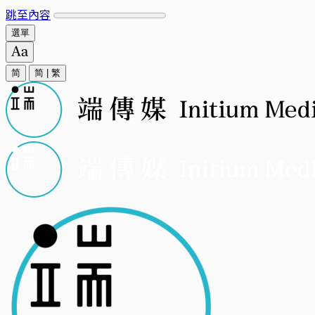
跳至內容
選單
简
简
|
繁