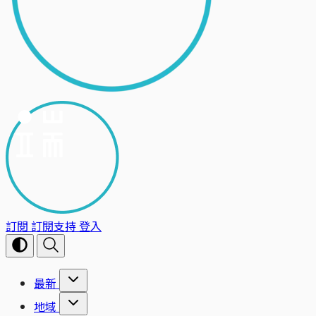
訂閱
訂閱支持
登入
最新
地域