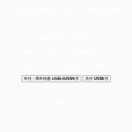
端11周年限定優惠，1周1美元，讓思考保持清爽
你的支持，不可或缺
成為會員，閱讀全文，領取專屬權益
選擇守護方案 + 華爾街日報或紐約時報
年付・周年特惠
US$6.5
US$4
/月
月付
US$8
/月
立即解鎖全文
已是會員？
登入