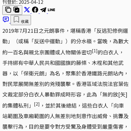
刊登於:
2025-04-12
收藏
2019年7月21日之元朗事件，堪稱香港「反逃犯修例運
動」（或稱「反送中運動」）的分水嶺。當晚，為數大
[1]
約一百名與親北京團體或人物關係密切
的白衣人，
手持綁有中華人民共和國國旗的藤條、木棍和其他武
器，以「保衛元朗」為名，聚集於香港鐵路元朗站內，
對民眾展開無差別的兇殘襲擊。香港區域法院法官葉佐
文裁定部分白衣人暴動罪成時形容，此為「無的放[矢]
[2]
的集體私刑」
，並於其後總結，這些白衣人「向車
站範圍及車廂範圍的人無差別地刻意作出威脅、挑釁及
襲擊行為，目的是要令對方受驚及身體受到嚴重傷害，