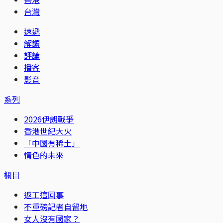
台灣
速遞
解讀
評論
播客
影音
系列
2026伊朗戰爭
香港世紀大火
「中國有稀土」
情色的未來
欄目
返工這回事
不重磅記者自留地
女人沒有國家？