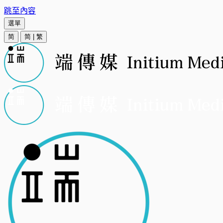
跳至內容
選單
简
简
|
繁