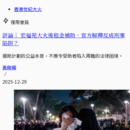
香港世紀大火
僅限會員
評論｜
宏福苑大火後租金補助，官方解釋反成刑事
陷阱？
援助計劃的公益本意，不應令受助者陷入兩難的法律困境。
黃啟暘
2025-12-29