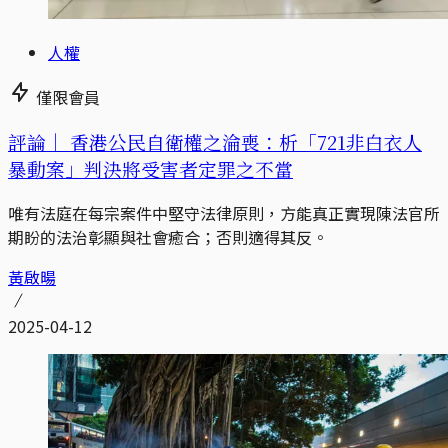
人權
僅限會員
評論｜
香港公民自衛權之淪喪：析「721非白衣人
暴動案」判決將受害者定罪之不當
唯有法庭在每宗案件中堅守法律原則，方能真正實現陳法官所
期盼的法治彰顯與社會癒合；否則適得其反。
黃啟暘
2025-04-12