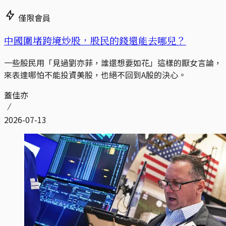
僅限會員
中國圍堵跨境炒股，股民的錢還能去哪兒？
一些股民用「見過劉亦菲，誰還想要如花」這樣的厭女言論，
來表達哪怕不能投資美股，也絕不回到A股的決心。
蓋佳亦
2026-07-13