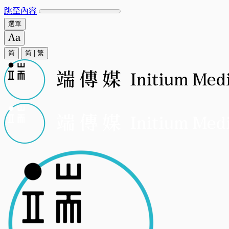
跳至內容
選單
简
简
|
繁