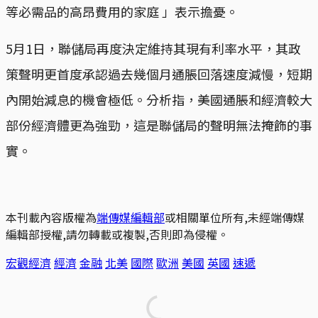
等必需品的高昂費用的家庭 」表示擔憂。
5月1日，聯儲局再度決定維持其現有利率水平，其政
策聲明更首度承認過去幾個月通脹回落速度減慢，短期
內開始減息的機會極低。分析指，美國通脹和經濟較大
部份經濟體更為強勁，這是聯儲局的聲明無法掩飾的事
實。
本刊載內容版權為
端傳媒編輯部
或相關單位所有,未經端傳媒
編輯部授權,請勿轉載或複製,否則即為侵權。
宏觀經濟
經濟
金融
北美
國際
歐洲
美國
英國
速遞