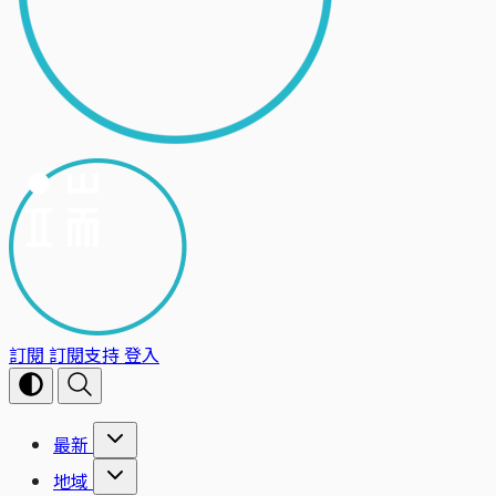
訂閱
訂閱支持
登入
最新
地域