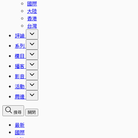
國際
大陸
香港
台灣
評論
系列
欄目
播客
影音
活動
周邊
搜尋
關閉
最新
國際