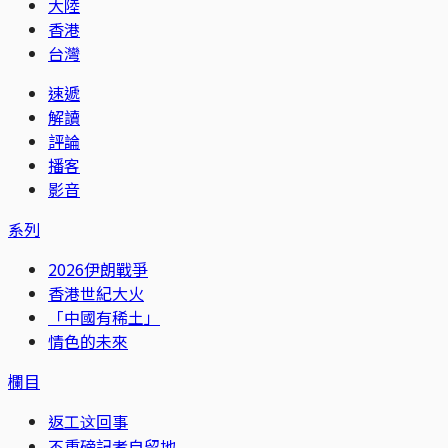
大陸
香港
台灣
速遞
解讀
評論
播客
影音
系列
2026伊朗戰爭
香港世紀大火
「中國有稀土」
情色的未來
欄目
返工这回事
不重磅記者自留地