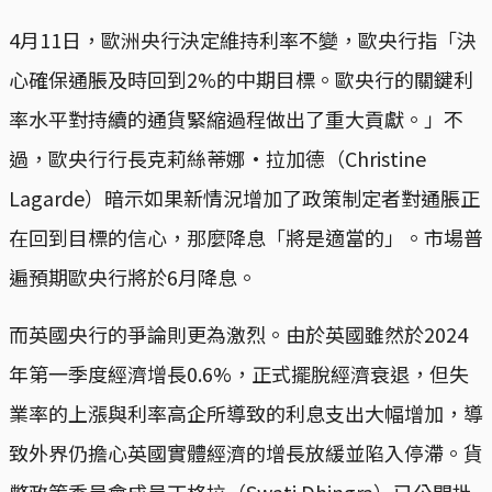
4月11日，歐洲央行決定維持利率不變，歐央行指「決
心確保通脹及時回到2%的中期目標。歐央行的關鍵利
率水平對持續的通貨緊縮過程做出了重大貢獻。」不
過，歐央行行長克莉絲蒂娜·拉加德（Christine
Lagarde）暗示如果新情況增加了政策制定者對通脹正
在回到目標的信心，那麼降息「將是適當的」。市場普
遍預期歐央行將於6月降息。
而英國央行的爭論則更為激烈。由於英國雖然於2024
年第一季度經濟增長0.6%，正式擺脫經濟衰退，但失
業率的上漲與利率高企所導致的利息支出大幅增加，導
致外界仍擔心英國實體經濟的增長放緩並陷入停滯。貨
幣政策委員會成員丁格拉（Swati Dhingra）已公開批