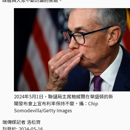
2024年5月1日，聯儲局主席鮑威爾在華盛頓的新
聞發布會上宣布利率保持不變。攝：Chip
Somodevilla/Getty Images
端傳媒記者 洛松齊
刊登於:
2024-05-16