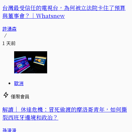
台灣最受信任的電視台，為何被立法院卡住了預算
與董事會？｜Whatsnew
許湧森
1 天前
歐洲
僅限會員
解讀｜
休達危機：冒死偷渡的摩洛哥青年，如何撕
裂西班牙邊境和政治？
孫漫漫